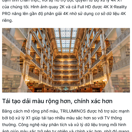
của chúng tôi. Hình ảnh quay 2K và cả Full HD được 4K X-Reality
PRO nâng lên gần độ phân giải 4K nhờ sử dụng cơ sở dữ liệu 4K
riêng.
Tái tạo dải màu rộng hơn, chính xác hơn
Bằng cách mở rộng phổ màu, TRILUMINOS được hỗ trợ sức mạnh
bởi bộ xử lý X1 giúp tái tạo nhiều màu sắc hơn so với TV thông
thường. Công nghệ này phân tích và xử lý dữ liệu trong mỗi hình
ảnh giúp màu sắc trở nên tự nhiên và chính xác hơn, nhờ đó mang