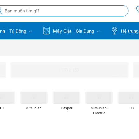
̣nh - Tủ Đông
Máy Giặt - Gia Dụng
Hệ trung
AUX
Mitsubishi
Casper
Mitsubishi
LG
Electric