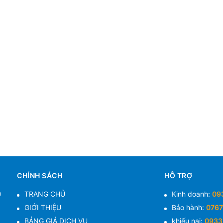
CHÍNH SÁCH
HỖ TRỢ
n
TRANG CHỦ
Kinh doanh:
09
GIỚI THIỆU
Bảo hành:
0767
BẢNG GIÁ DỊCH VỤ
khiếu nại:
0933