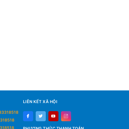
LIÊN KẾT XÃ HỘI
33318518
318518
318518
PHƯƠNG THỨC THANH TOÁN