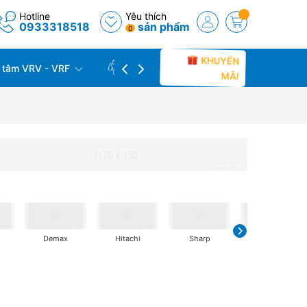
Hotline
Yêu thích
0933318518
sản phẩm
0
KHUYẾN
 tâm VRV - VRF
CÔNG TRÌNH THỰC TẾ
THU C
MÃI
Demax
Hitachi
Sharp
Samsung