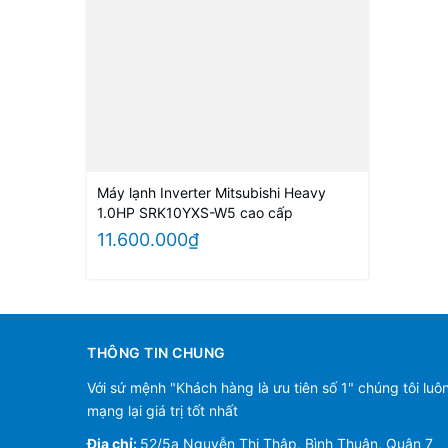
Máy lạnh Inverter Mitsubishi Heavy
1.0HP SRK10YXS-W5 cao cấp
11.600.000₫
THÔNG TIN CHUNG
Với sứ mệnh "Khách hàng là ưu tiên số 1" chúng tôi luô
mạng lại giá trị tốt nhất
Địa chỉ:
52/5a Nguyễn Thị Thập, Bình Thuận, Quận 7