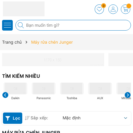
0
Trang chủ
Máy rửa chén Junger
TÌM KIẾM NHIỀU
Daikin
Panasonic
Toshiba
AUX
Mitsubis
Sắp xếp:
Mặc định
Lọc
MÁY RỬA CHÉN JUNGER