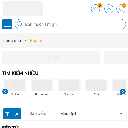
0
Trang chủ
Bếp từ
TÌM KIẾM NHIỀU
Daikin
Panasonic
Toshiba
AUX
Mitsubis
Sắp xếp:
Mặc định
Lọc
BẾP TỪ