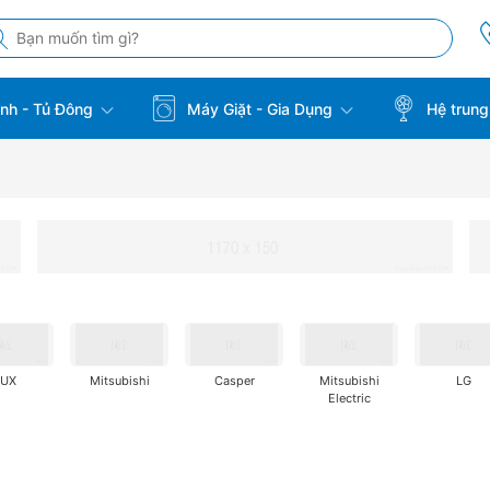
̣nh - Tủ Đông
Máy Giặt - Gia Dụng
Hệ trung
AUX
Mitsubishi
Casper
Mitsubishi
LG
Electric