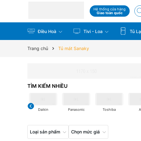
Hệ thống cửa hàng
Giao toàn quốc
Điều Hoà
Tivi - Loa
Tủ La
Trang chủ
Tủ mát Sanaky
TÌM KIẾM NHIỀU
Daikin
Panasonic
Toshiba
Loại sản phẩm
Chọn mức giá