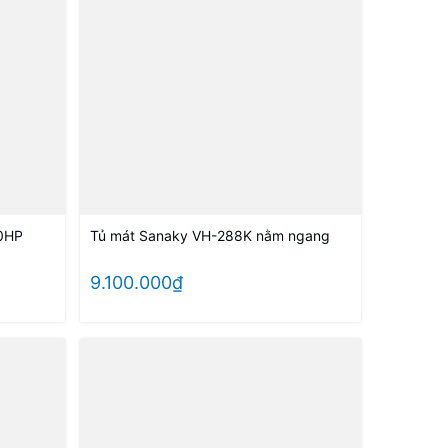
20HP
Tủ mát Sanaky VH-288K nằm ngang
9.100.000₫