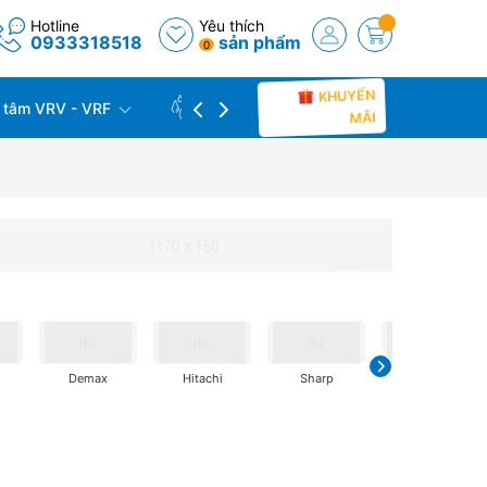
Hotline
Yêu thích
0933318518
sản phẩm
0
KHUYẾN
 tâm VRV - VRF
CÔNG TRÌNH THỰC TẾ
THU C
MÃI
Demax
Hitachi
Sharp
Samsung