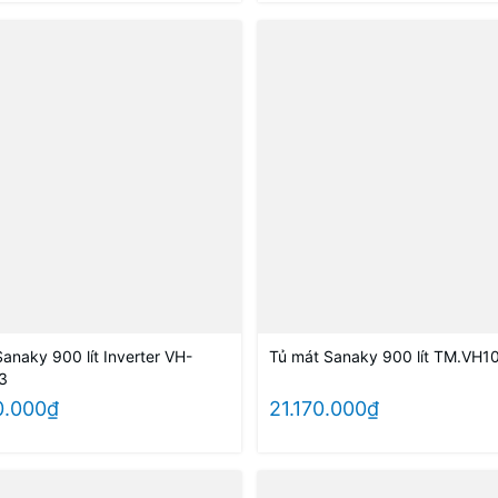
anaky 900 lít Inverter VH-
Tủ mát Sanaky 900 lít TM.VH
3
0.000₫
21.170.000₫