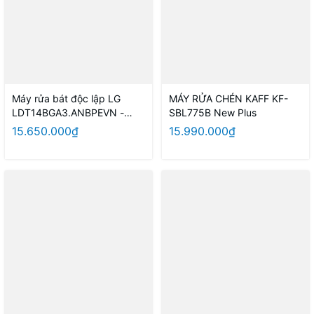
Máy rửa bát độc lập LG
MÁY RỬA CHÉN KAFF KF-
LDT14BGA3.ANBPEVN -
SBL775B New Plus
Hàng chính hãng
15.650.000₫
15.990.000₫