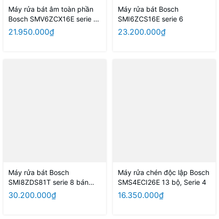
Máy rửa bát âm toàn phần
Máy rửa bát Bosch
Bosch SMV6ZCX16E serie 6
SMI6ZCS16E serie 6
(14 bộ)
21.950.000₫
23.200.000₫
Máy rửa bát Bosch
Máy rửa chén độc lập Bosch
SMI8ZDS81T serie 8 bán
SMS4ECI26E 13 bộ, Serie 4
âm, 13 bộ
30.200.000₫
16.350.000₫