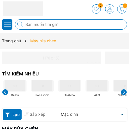
0
Trang chủ
Máy rửa chén
TÌM KIẾM NHIỀU
Daikin
Panasonic
Toshiba
AUX
Mitsubis
Sắp xếp:
Mặc định
Lọc
MÁY RỬA CHÉN