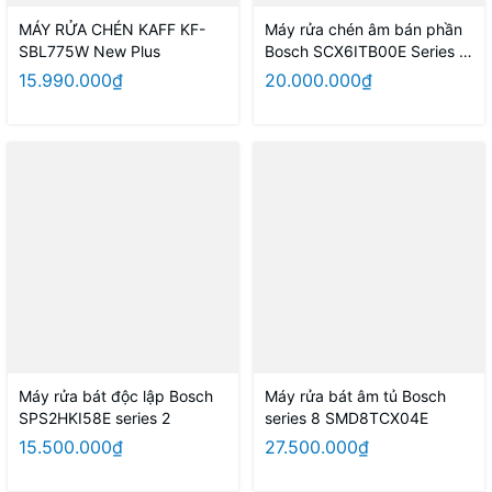
MÁY RỬA CHÉN KAFF KF-
Máy rửa chén âm bán phần
SBL775W New Plus
Bosch SCX6ITB00E Series 6
- 60 cm
15.990.000₫
20.000.000₫
Máy rửa bát độc lập Bosch
Máy rửa bát âm tủ Bosch
SPS2HKI58E series 2
series 8 SMD8TCX04E
15.500.000₫
27.500.000₫