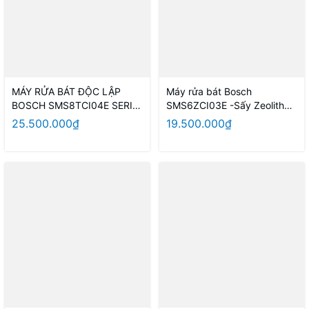
MÁY RỬA BÁT ĐỘC LẬP
Máy rửa bát Bosch
BOSCH SMS8TCI04E SERIE
SMS6ZCI03E -Sấy Zeolith
8 - SẤY ZEOLITH
và đèn Emotionlight
25.500.000₫
19.500.000₫