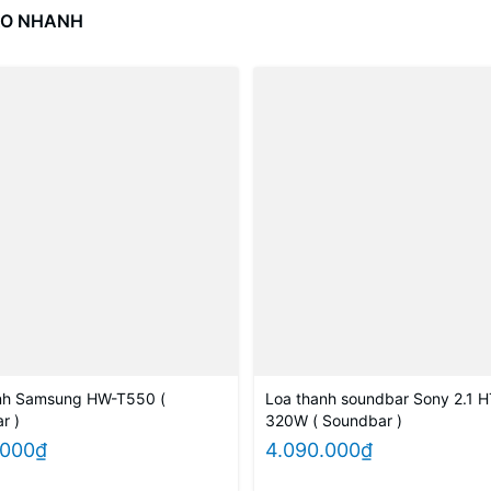
AO NHANH
nh Samsung HW-T550 (
Loa thanh soundbar Sony 2.1 
r )
320W ( Soundbar )
.000₫
4.090.000₫