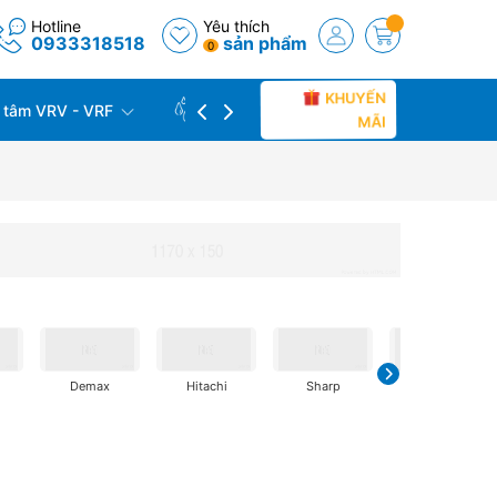
Hotline
Yêu thích
0933318518
sản phẩm
0
KHUYẾN
 tâm VRV - VRF
CÔNG TRÌNH THỰC TẾ
THU C
MÃI
Demax
Hitachi
Sharp
Samsung