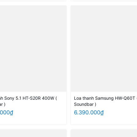
nh Sony 5.1 HT-S20R 400W (
Loa thanh Samsung HW-Q60T 
r )
Soundbar )
.000₫
6.390.000₫