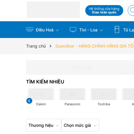
Hệ thống cửa hàng
Giao toàn quốc
Điều Hoà
Tivi - Loa
Tủ La
Trang chủ
Soundbar - HÀNG CHÍNH HÃNG GIÁ T
TÌM KIẾM NHIỀU
Daikin
Panasonic
Toshiba
Thương hiệu
Chọn mức giá