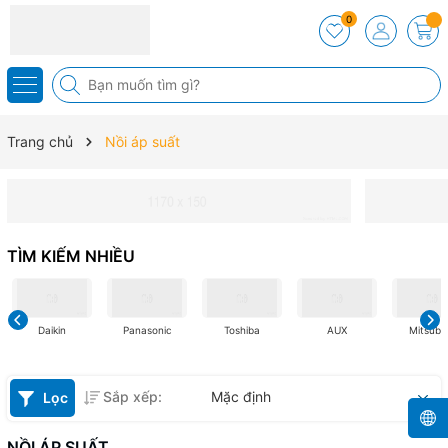
0
Trang chủ
Nồi áp suất
TÌM KIẾM NHIỀU
Daikin
Panasonic
Toshiba
AUX
Mitsubis
Sắp xếp:
Mặc định
Lọc
NỒI ÁP SUẤT