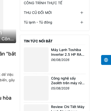
CÔNG TRÌNH THỰC TẾ
THU CŨ ĐỔI MỚI
Tủ lạnh - Tủ đông
ì
n Công
TIN TỨC NỔI BẬT
Máy Lạnh Toshiba
ân "bắt
Inverter 2.5 HP RAS-
H24P2KCVG-V
06/08/2026
(Model 2026) Chính
Hãng Tại Điện Máy
Nguyễn Linh
t để Việc
Công nghệ sấy
biến, gây
Zeolith trên máy rửa
chén Bosch
05/08/2026
u hòa
Review Chi Tiết Máy