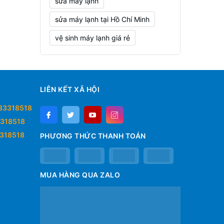
sửa máy lạnh
sửa máy lạnh tại Hồ Chí Minh
vệ sinh máy lạnh giá rẻ
LIÊN KẾT XÃ HỘI
33318518
318518
318518
PHƯƠNG THỨC THANH TOÁN
MUA HÀNG QUA ZALO