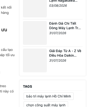
Lạnh Nagakawa
9.000 BTU NS-
03/08/2026
 kết nối
C09R2T30
h hàng
Đánh Giá Chi Tiết
Dòng Máy Lạnh Treo
i ưu
Tường Daikin FTKM
31/07/2026
2026
 cấu tạo
Giải Đáp Từ A - Z Về
áp tối ưu
Điều Hòa Daikin
12000BTU Inverter
31/07/2026
FTKM35AVMV Cao
Cấp
c
treo
TAGS
ti này có
bảo trì máy lạnh Hồ Chí Minh
chọn công suất máy lạnh