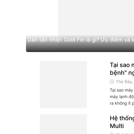
Dàn tản nhiệt Gold Fin là gì? Ưu điểm và l
Tại sao 
bệnh" ng
Thứ Bảy,
Tại sao máy 
máy lạnh độ
ra không ít p
Hệ thống
Multi