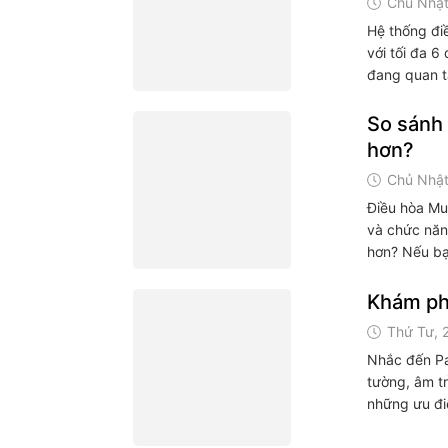
Chủ Nhật
Hệ thống điề
với tối đa 
đang quan t
So sánh 
hơn?
Chủ Nhật
Điều hòa Mu
và chức năn
hơn? Nếu bạ
Khám phá
Thứ Tư, 
Nhắc đến Pa
tường, âm tr
những ưu đi