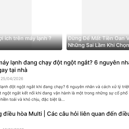
ợi ích trên máy lạnh ?
Đừng Để Mất Tiền Oan V
Những Sai Lầm Khi Chọ
Suất Điều Hòa
máy lạnh đang chạy đột ngột ngắt? 6 nguyên nh
ay tại nhà
 25/04/2026
lạnh đột ngột ngắt khi đang chạy? 6 nguyên nhân và cách xử lý triệ
t ngột ngắt kết nối khi đang vận hành là một trong những sự cố phổ 
hiền toái và khó chịu, đặc biệt là...
 điều hòa Multi | Các câu hỏi liên quan đến điề