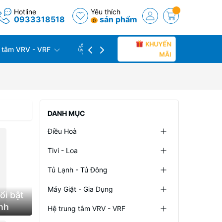
Hotline
Yêu thích
0933318518
sản phẩm
0
KHUYẾN
 tâm VRV - VRF
CÔNG TRÌNH THỰC TẾ
THU C
MÃI
DANH MỤC
Điều Hoà
Tivi - Loa
Tủ Lạnh - Tủ Đông
Máy Giặt - Gia Dụng
nổi bật
ạnh
Hệ trung tâm VRV - VRF