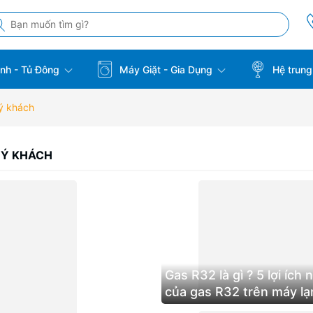
̣nh - Tủ Đông
Máy Giặt - Gia Dụng
Hệ trung
uý khách
UÝ KHÁCH
Gas R32 là gì ? 5 lợi ích 
của gas R32 trên máy l