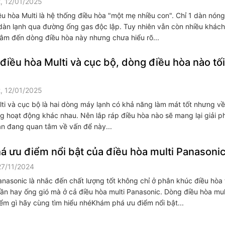
, 12/01/2025
u hòa Multi là hệ thống điều hòa "một mẹ nhiều con". Chỉ 1 dàn nóng
6 dàn lạnh qua đường ống gas độc lập. Tuy nhiên vẫn còn nhiều khác
âm đến dòng điều hòa này nhưng chưa hiểu rõ...
điều hòa Multi và cục bộ, dòng điều hòa nào tố
, 12/01/2025
lti và cục bộ là hai dòng máy lạnh có khả năng làm mát tốt nhưng về
g hoạt động khác nhau. Nên lắp ráp điều hòa nào sẽ mang lại giải ph
n đang quan tâm về vấn để này...
 ưu điểm nổi bật của điều hòa multi Panasoni
27/11/2024
nasonic là nhắc đến chất lượng tốt không chỉ ở phân khúc điều hòa 
ần hay ống gió mà ở cả điều hòa multi Panasonic. Dòng điều hòa mul
ểm gì hãy cùng tìm hiểu nhéKhám phá ưu điểm nổi bật...