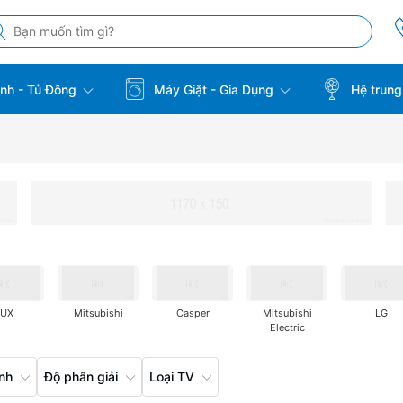
̣nh - Tủ Đông
Máy Giặt - Gia Dụng
Hệ trung
AUX
Mitsubishi
Casper
Mitsubishi
LG
Electric
ành
Độ phân giải
Loại TV