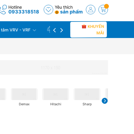
Hotline
Yêu thích
0933318518
sản phẩm
0
KHUYẾN
 tâm VRV - VRF
CÔNG TRÌNH THỰC TẾ
THU C
MÃI
Demax
Hitachi
Sharp
Samsung