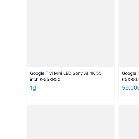
Google Tivi Mini LED Sony AI 4K 55
Google T
inch K-55XR50
65XR8
1₫
59.00