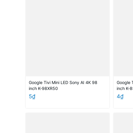
Google Tivi Mini LED Sony AI 4K 98
Google T
inch K-98XR50
inch K-
5₫
4₫