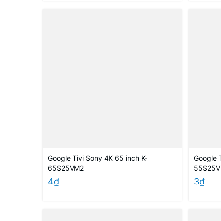
Google Tivi Sony 4K 65 inch K-
Google T
65S25VM2
55S25V
4₫
3₫