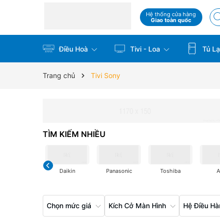
Hệ thống cửa hàng
Giao toàn quốc
Điều Hoà
Tivi - Loa
Tủ La
Trang chủ
Tivi Sony
TÌM KIẾM NHIỀU
Daikin
Panasonic
Toshiba
Chọn mức giá
Kích Cở Màn Hình
Hệ Điều H