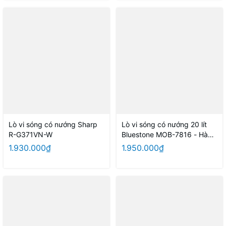
Lò vi sóng có nướng Sharp
Lò vi sóng có nướng 20 lít
R-G371VN-W
Bluestone MOB-7816 - Hàng
chính hãng
1.930.000₫
1.950.000₫