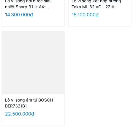
Lò vi sóng hơi nước siêu
Lò vi sóng kết hợp nướng
nhiệt Sharp 31 lít AX-
Teka ML 82 VG - 22 lít
1700VN(R)
14.300.000₫
15.100.000₫
Lò vi sóng âm tủ BOSCH
BER7321B1
22.500.000₫