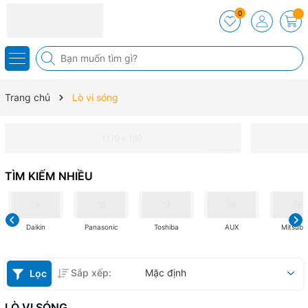
0
Trang chủ
Lò vi sóng
TÌM KIẾM NHIỀU
Daikin
Panasonic
Toshiba
AUX
Mitsubis
Sắp xếp:
Mặc định
Lọc
LÒ VI SÓNG