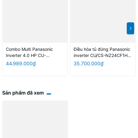
Combo Multi Panasonic
Điều hòa tủ đứng Panasonic
Inverter 4.0 HP CU-
inverter CU/CS-NZ24CF1H-
4U34YBZ / CS-MPU9YKZ +
8N (màu vàng)
44.989.000₫
35.700.000₫
MPU9YKZ + CS-MPU12YKZ
+ CS-MPU18YKZ
Sản phẩm đã xem