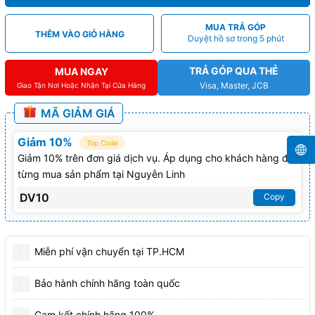
MUA TRẢ GÓP
THÊM VÀO GIỎ HÀNG
Duyệt hồ sơ trong 5 phút
TRẢ GÓP QUA THẺ
MUA NGAY
Visa, Master, JCB
Giao Tận Nơi Hoặc Nhận Tại Cửa Hàng
MÃ GIẢM GIÁ
Giảm 10%
Top Code
Giảm 10% trên đơn giá dịch vụ. Áp dụng cho khách hàng đã
từng mua sản phẩm tại Nguyễn Linh
DV10
Copy
Miễn phí vận chuyển tại TP.HCM
Bảo hành chính hãng toàn quốc
Cam kết chính hãng 100%