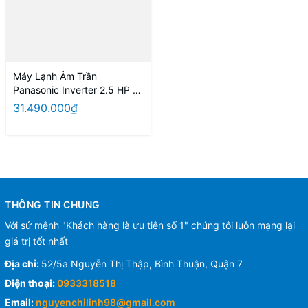
Máy Lạnh Âm Trần
Panasonic Inverter 2.5 HP S-
2430PU3H/U-30PR1H5 +
31.490.000₫
CZ-KPU3H Chính Hãng
THÔNG TIN CHUNG
Với sứ mệnh "Khách hàng là ưu tiên số 1" chúng tôi luôn mạng lại
giá trị tốt nhất
Địa chỉ:
52/5a Nguyễn Thị Thập, Bình Thuận, Quận 7
Điện thoại:
0933318518
Email:
nguyenchilinh98@gmail.com