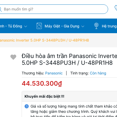
̣nh - Tủ Đông
Máy Giặt - Gia Dụng
Hệ trung
Panasonic Inverter 5.0HP S-3448PU3H / U-48PR1H8
Điều hòa âm trần Panasonic Inverte
5.0HP S-3448PU3H / U-48PR1H8
Thương hiệu:
Panasonic
|
Tình trạng:
Còn hàng
44.530.300₫
Khuyến mãi đặc biệt !!!
Giá và số lượng hàng mang tính chất tham khảo có
1
tăng hoặc giảm theo chương trình. Quý khách vui l
hệ trực tiếp để kiểm tra hàng và giá tại thời điểm 