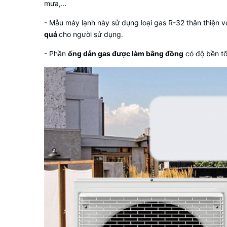
mưa,…
- Mẫu máy lạnh này sử dụng loại
gas R-32
thân thiện v
quả
cho người sử dụng.
- Phần
ống dẫn gas được làm bằng đồng
có độ bền t