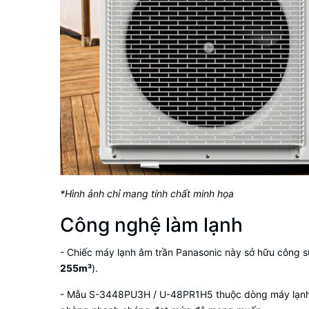
*Hình ảnh chỉ mang tính chất minh họa
Công nghệ làm lạnh
- Chiếc
máy lạnh âm trần Panasonic
này sở hữu công 
255m³
).
- Mẫu S-3448PU3H / U-48PR1H5 thuộc dòng
máy lạnh