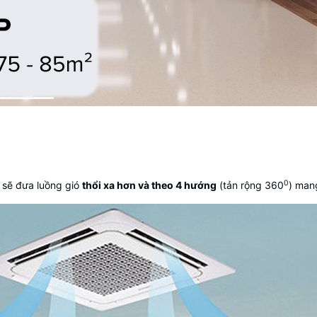
0
 sẽ đưa luồng gió
thổi xa hơn và theo 4 hướng
(tản rộng 360
) man