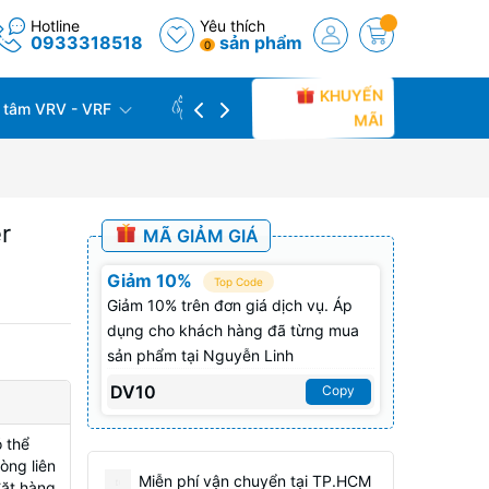
Hotline
Yêu thích
0933318518
sản phẩm
0
KHUYẾN
 tâm VRV - VRF
CÔNG TRÌNH THỰC TẾ
THU C
MÃI
r
MÃ GIẢM GIÁ
Giảm 10%
Top Code
Giảm 10% trên đơn giá dịch vụ. Áp
dụng cho khách hàng đã từng mua
sản phẩm tại Nguyễn Linh
DV10
Copy
 thể
òng liên
Miễn phí vận chuyển tại TP.HCM
đặt hàng