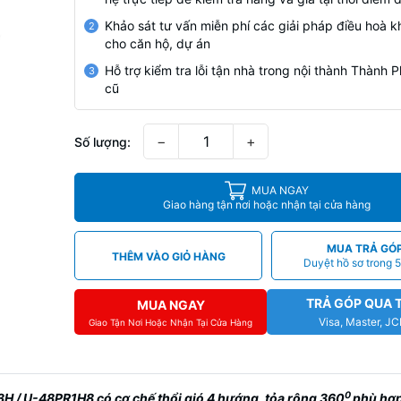
Khảo sát tư vấn miễn phí các giải pháp điều hoà k
2
cho căn hộ, dự án
Hỗ trợ kiểm tra lỗi tận nhà trong nội thành Thành
3
cũ
−
+
Số lượng:
MUA NGAY
Giao hàng tận nơi hoặc nhận tại cửa hàng
MUA TRẢ GÓ
THÊM VÀO GIỎ HÀNG
Duyệt hồ sơ trong 5
TRẢ GÓP QUA 
MUA NGAY
Visa, Master, J
Giao Tận Nơi Hoặc Nhận Tại Cửa Hàng
0
U3H / U-48PR1H
8 có cơ chế thổi gió 4 hướng, tỏa rộng 360
phù hợp