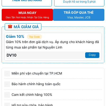
THÊM VÀO GIỎ HÀNG
Duyệt hồ sơ trong 5 phút
TRẢ GÓP QUA THẺ
MUA NGAY
Visa, Master, JCB
Giao Tận Nơi Hoặc Nhận Tại Cửa Hàng
MÃ GIẢM GIÁ
Giảm 10%
Top Code
Giảm 10% trên đơn giá dịch vụ. Áp dụng cho khách hàng đã
từng mua sản phẩm tại Nguyễn Linh
DV10
Copy
Miễn phí vận chuyển tại TP.HCM
Bảo hành chính hãng toàn quốc
Cam kết chính hãng 100%
Hỗ trợ sửa chữa, bảo hành