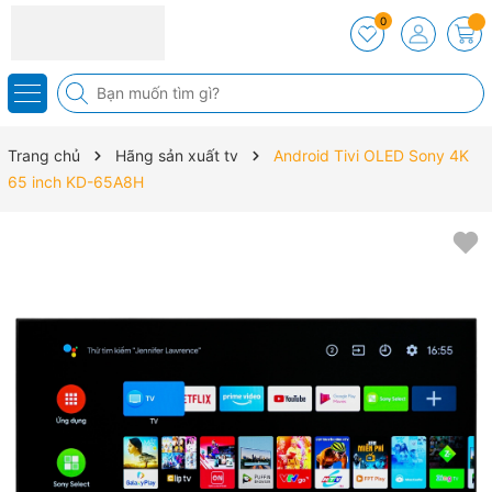
0
Trang chủ
Hãng sản xuất tv
Android Tivi OLED Sony 4K
65 inch KD-65A8H