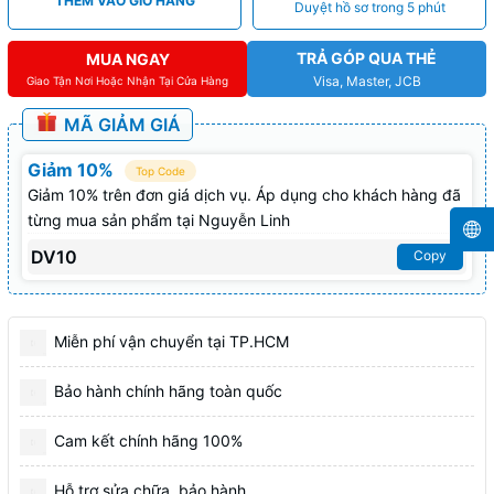
THÊM VÀO GIỎ HÀNG
Duyệt hồ sơ trong 5 phút
TRẢ GÓP QUA THẺ
MUA NGAY
Visa, Master, JCB
Giao Tận Nơi Hoặc Nhận Tại Cửa Hàng
MÃ GIẢM GIÁ
Giảm 10%
Top Code
Giảm 10% trên đơn giá dịch vụ. Áp dụng cho khách hàng đã
từng mua sản phẩm tại Nguyễn Linh
DV10
Copy
Miễn phí vận chuyển tại TP.HCM
Bảo hành chính hãng toàn quốc
Cam kết chính hãng 100%
Hỗ trợ sửa chữa, bảo hành