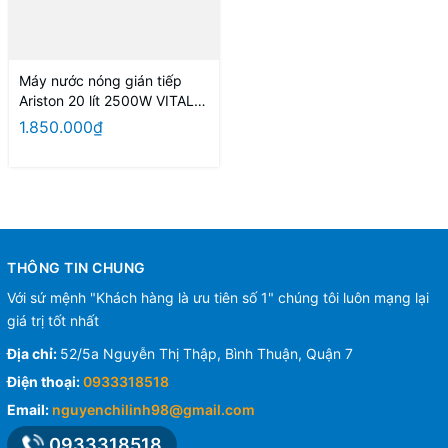
Máy nước nóng gián tiếp
Ariston 20 lít 2500W VITALY
20 SLIM 2.5 FE
1.850.000₫
THÔNG TIN CHUNG
Với sứ mệnh "Khách hàng là ưu tiên số 1" chúng tôi luôn mạng lại
giá trị tốt nhất
Địa chỉ:
52/5a Nguyễn Thị Thập, Bình Thuận, Quận 7
Điện thoại:
0933318518
Email:
nguyenchilinh98@gmail.com
0933318518