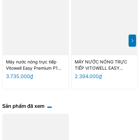
Máy nước nóng trực tiếp
MÁY NƯỚC NÓNG TRỰC
Vitowell Easy Premium P1
TIẾP VITOWELL EASY
45P-V Black sen mưa
CLASSIC C1 45P-V 4,5KW
3.735.000₫
2.394.000₫
(BLACK)
Sản phẩm đã xem