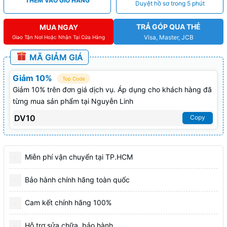
THÊM VÀO GIỎ HÀNG
Duyệt hồ sơ trong 5 phút
TRẢ GÓP QUA THẺ
MUA NGAY
Visa, Master, JCB
Giao Tận Nơi Hoặc Nhận Tại Cửa Hàng
MÃ GIẢM GIÁ
Giảm 10%
Top Code
Giảm 10% trên đơn giá dịch vụ. Áp dụng cho khách hàng đã
từng mua sản phẩm tại Nguyễn Linh
DV10
Copy
Miễn phí vận chuyển tại TP.HCM
Bảo hành chính hãng toàn quốc
Cam kết chính hãng 100%
Hỗ trợ sửa chữa, bảo hành