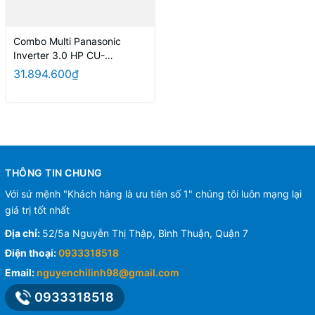
Combo Multi Panasonic
Inverter 3.0 HP CU-
3U27YBZ / CS-MPU9YKZ +
31.894.600₫
CS-MPU9YKZ + CS-
MPU9YKZ
THÔNG TIN CHUNG
Với sứ mệnh "Khách hàng là ưu tiên số 1" chúng tôi luôn mạng lại
giá trị tốt nhất
Địa chỉ:
52/5a Nguyễn Thị Thập, Bình Thuận, Quận 7
Điện thoại:
0933318518
Email:
nguyenchilinh98@gmail.com
0933318518