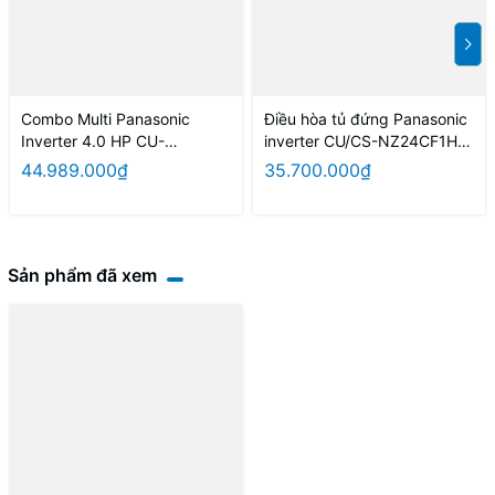
Combo Multi Panasonic
Điều hòa tủ đứng Panasonic
Inverter 4.0 HP CU-
inverter CU/CS-NZ24CF1H-
4U34YBZ / CS-MPU9YKZ +
8N (màu vàng)
44.989.000₫
35.700.000₫
MPU9YKZ + CS-MPU12YKZ
+ CS-MPU18YKZ
Sản phẩm đã xem