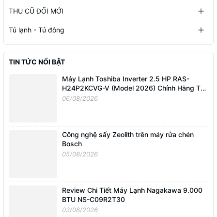
THU CŨ ĐỔI MỚI
Tủ lạnh - Tủ đông
TIN TỨC NỔI BẬT
Máy Lạnh Toshiba Inverter 2.5 HP RAS-
H24P2KCVG-V (Model 2026) Chính Hãng Tại
Điện Máy Nguyễn Linh
06/08/2026
Công nghệ sấy Zeolith trên máy rửa chén
Bosch
05/08/2026
Review Chi Tiết Máy Lạnh Nagakawa 9.000
BTU NS-C09R2T30
03/08/2026