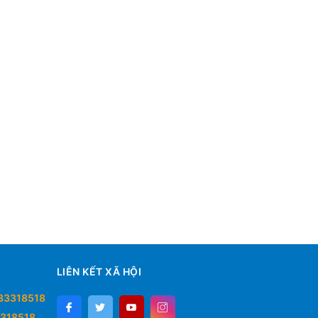
LIÊN KẾT XÃ HỘI
33318518
318518