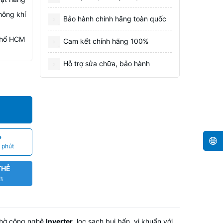
hông khí
Bảo hành chính hãng toàn quốc
 Phố HCM
Cam kết chính hãng 100%
Hỗ trợ sửa chữa, bảo hành
P
 phút
THẺ
CB
 nhờ công nghệ
Inverter
, lọc sạch bụi bẩn, vi khuẩn với