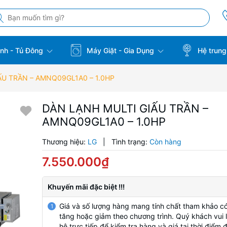
̣nh - Tủ Đông
Máy Giặt - Gia Dụng
Hệ trung
ẤU TRẦN – AMNQ09GL1A0 – 1.0HP
DÀN LẠNH MULTI GIẤU TRẦN –
AMNQ09GL1A0 – 1.0HP
Thương hiệu:
LG
|
Tình trạng:
Còn hàng
7.550.000₫
Khuyến mãi đặc biệt !!!
Giá và số lượng hàng mang tính chất tham khảo có
1
tăng hoặc giảm theo chương trình. Quý khách vui l
hệ trực tiếp để kiểm tra hàng và giá tại thời điểm 