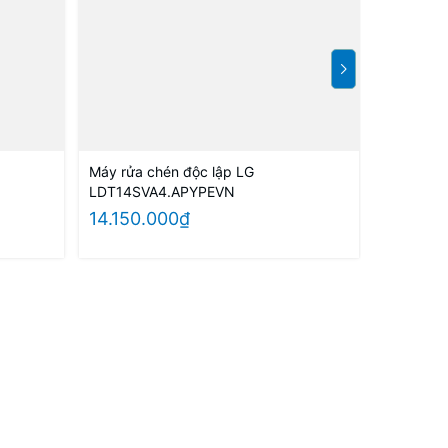
Máy rửa chén độc lập LG
Máy rửa b
LDT14SVA4.APYPEVN
LDT14BGA
hãng
14.150.000₫
15.650