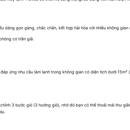
ểu dáng gọn gàng, chắc chắn, kết hợp hài hòa với nhiều không gian 
phòng có trần giả.
đáp ứng nhu cầu làm lạnh trong không gian có diện tích dưới 15m² 
u chỉnh 3 bước gió (3 hướng gió), nhờ đó bạn có thể thoải mái thư gi
ịu.