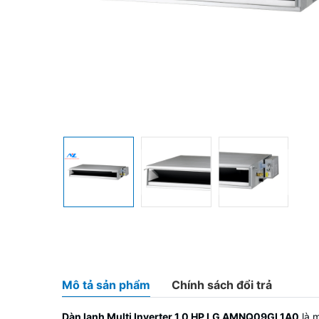
Mô tả sản phẩm
Chính sách đổi trả
Dàn lạnh Multi Inverter 1.0 HP LG AMNQ09GL1A0
là m