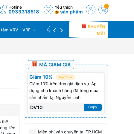
Hotline
Yêu thích
0933318518
sản phẩm
0
KHUYẾN
 tâm VRV - VRF
CÔNG TRÌNH THỰC TẾ
THU C
MÃI
MÃ GIẢM GIÁ
Giảm 10%
Top Code
Giảm 10% trên đơn giá dịch vụ. Áp
dụng cho khách hàng đã từng mua
sản phẩm tại Nguyễn Linh
DV10
Copy
 thể
òng liên
Miễn phí vận chuyển tại TP.HCM
đặt hàng