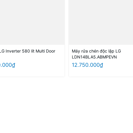
LG Inverter 580 lít Multi Door
Máy rửa chén độc lập LG
LDN14BLA5.ABMPEVN
0.000₫
12.750.000₫