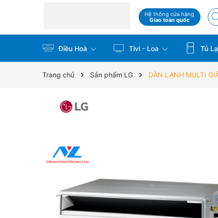
Hệ thống cửa hàng
Giao toàn quốc
Điều Hoà
Tivi - Loa
Tủ La
Trang chủ
Sản phẩm LG
DÀN LẠNH MULTI GI