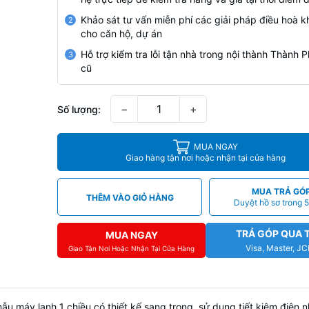
Khảo sát tư vấn miễn phí các giải pháp điều hoà k
2
cho căn hộ, dự án
Hỗ trợ kiểm tra lỗi tận nhà trong nội thành Thành
3
cũ
−
+
Số lượng:
MUA NGAY
Giao hàng tận nơi hoặc nhận tại cửa hàng
MUA TRẢ GÓ
THÊM VÀO GIỎ HÀNG
Duyệt hồ sơ trong 5
TRẢ GÓP QUA 
MUA NGAY
Visa, Master, J
Giao Tận Nơi Hoặc Nhận Tại Cửa Hàng
ẫu máy lạnh 1 chiều có thiết kế sang trọng, sử dụng tiết kiệm điện