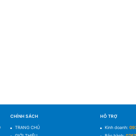
CHÍNH SÁCH
HỖ TRỢ
n
TRANG CHỦ
Kinh doanh:
09
GIỚI THIỆU
Bảo hành:
0767