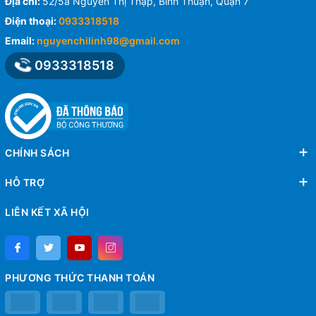
Địa chỉ:
52/5a Nguyễn Thị Thập, Bình Thuận, Quận 7
Điện thoại:
0933318518
Email:
nguyenchilinh98@gmail.com
0933318518
CHÍNH SÁCH
HỖ TRỢ
LIÊN KẾT XÃ HỘI
PHƯƠNG THỨC THANH TOÁN