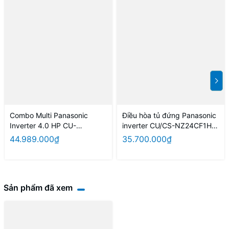
Combo Multi Panasonic
Điều hòa tủ đứng Panasonic
Inverter 4.0 HP CU-
inverter CU/CS-NZ24CF1H-
4U34YBZ / CS-MPU9YKZ +
8N (màu vàng)
44.989.000₫
35.700.000₫
MPU9YKZ + CS-MPU12YKZ
+ CS-MPU18YKZ
Sản phẩm đã xem