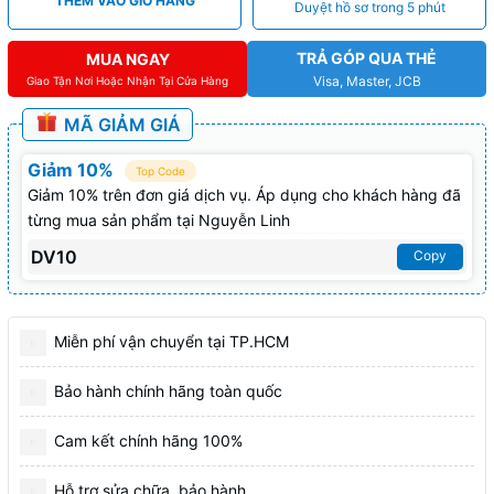
THÊM VÀO GIỎ HÀNG
Duyệt hồ sơ trong 5 phút
TRẢ GÓP QUA THẺ
MUA NGAY
Visa, Master, JCB
Giao Tận Nơi Hoặc Nhận Tại Cửa Hàng
MÃ GIẢM GIÁ
Giảm 10%
Top Code
Giảm 10% trên đơn giá dịch vụ. Áp dụng cho khách hàng đã
từng mua sản phẩm tại Nguyễn Linh
DV10
Copy
Miễn phí vận chuyển tại TP.HCM
Bảo hành chính hãng toàn quốc
Cam kết chính hãng 100%
Hỗ trợ sửa chữa, bảo hành