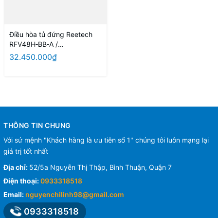
Điều hòa tủ đứng Reetech
RFV48H‑BB‑A /
RC48H‑BBF‑A
32.450.000₫
THÔNG TIN CHUNG
Với sứ mệnh "Khách hàng là ưu tiên số 1" chúng tôi luôn mạng lại
giá trị tốt nhất
Địa chỉ:
52/5a Nguyễn Thị Thập, Bình Thuận, Quận 7
Điện thoại:
0933318518
Email:
nguyenchilinh98@gmail.com
0933318518