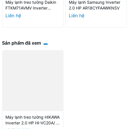
Máy lạnh treo tường Daikin
Máy lạnh Samsung Inverter
FTKM71AVMV Inverter
2.0 HP AR18CYFAAWKNSV
3.0HP Model 2026 - Thái
Liên hệ
Liên hệ
Lan
Sản phẩm đã xem
Máy lạnh treo tường HIKAWA
Inverter 2.0 HP HI-VC20A/ K-
VC20A