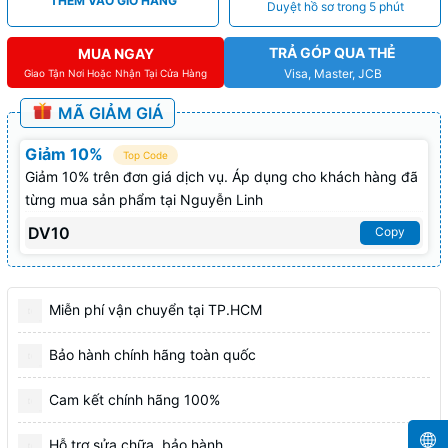
THÊM VÀO GIỎ HÀNG
Duyệt hồ sơ trong 5 phút
TRẢ GÓP QUA THẺ
MUA NGAY
Visa, Master, JCB
Giao Tận Nơi Hoặc Nhận Tại Cửa Hàng
MÃ GIẢM GIÁ
Giảm 10%
Top Code
Giảm 10% trên đơn giá dịch vụ. Áp dụng cho khách hàng đã
từng mua sản phẩm tại Nguyễn Linh
DV10
Copy
Miễn phí vận chuyển tại TP.HCM
Bảo hành chính hãng toàn quốc
Cam kết chính hãng 100%
Hỗ trợ sửa chữa, bảo hành