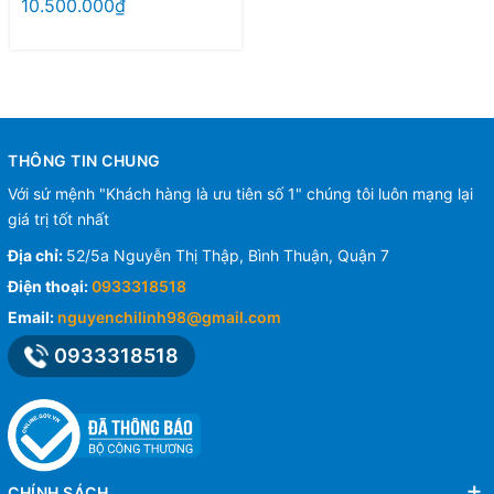
10.500.000₫
THÔNG TIN CHUNG
Với sứ mệnh "Khách hàng là ưu tiên số 1" chúng tôi luôn mạng lại
giá trị tốt nhất
Địa chỉ:
52/5a Nguyễn Thị Thập, Bình Thuận, Quận 7
Điện thoại:
0933318518
Email:
nguyenchilinh98@gmail.com
0933318518
CHÍNH SÁCH