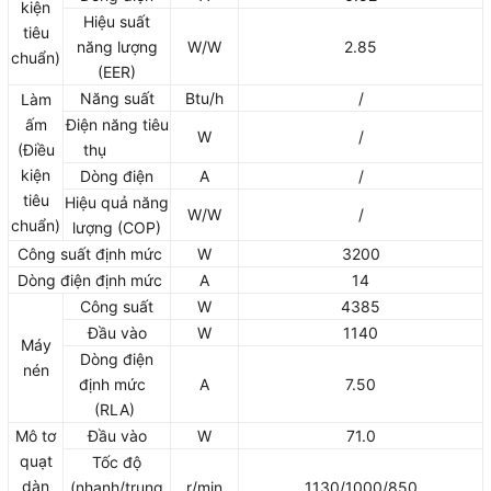
kiện
Hiệu suất
tiêu
năng lượng
W/W
2.85
chuẩn)
(EER)
Năng suất
Btu/h
/
Làm
ấm
Điện năng tiêu
W
/
(Điều
thụ
kiện
Dòng điện
A
/
tiêu
Hiệu quả năng
W/W
/
chuẩn)
lượng (COP)
Công suất định mức
W
3200
Dòng điện định mức
A
14
Công suất
W
4385
Đầu vào
W
1140
Máy
Dòng điện
nén
định mức
A
7.50
(RLA)
Mô tơ
Đầu vào
W
71.0
quạt
Tốc độ
dàn
(nhanh/trung
r/min
1130/1000/850