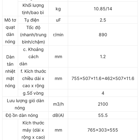
Khối lượng
kg
10.85/14
tịnh/bao bì
Mô tơ
Tụ điện
uF
2.5
quạt
Tốc độ
dàn
(nhanh/trung
r/min
890
nóng
bình/chậm)
c. Khoảng
cách
mm
1.2
Dàn
dàn
tản
nhiệt
f. Kích thước
mặt
chiều dài x
mm
755x507x11.6+462x507x11.6
nóng
cao x rộng
g.Số vòng
4
Lưu lượng gió dàn
m3/h
2100
nóng
Độ ồn dàn nóng
dB(A)
55.5
Kích thước
máy (dài x
mm
765x303x555
rộng x cao)