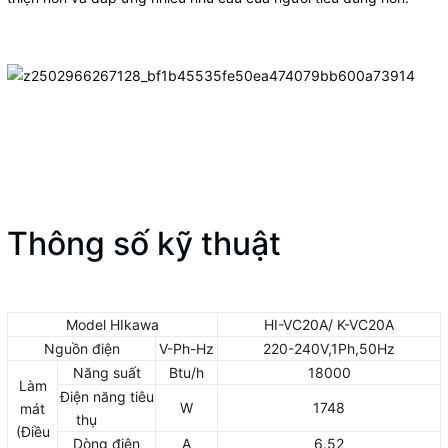
Thông số kỹ thuật
Model HIkawa
HI-VC20A/ K-VC20A
Nguồn điện
V-Ph-Hz
220-240V,1Ph,50Hz
Năng suất
Btu/h
18000
Làm
Điện năng tiêu
W
1748
mát
thụ
(Điều
Dòng điện
A
6.52