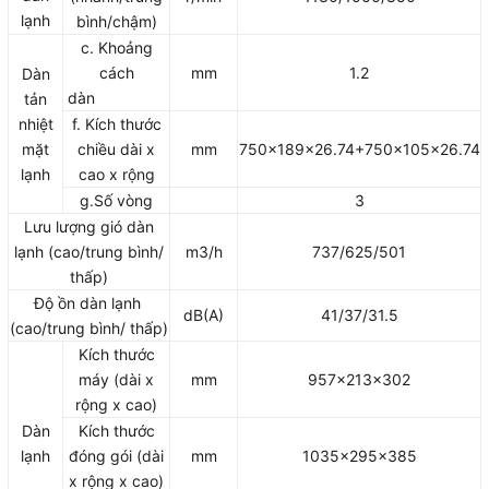
lạnh
bình/chậm)
c. Khoảng
cách
mm
1.2
Dàn
dàn
tản
nhiệt
f. Kích thước
mặt
chiều dài x
mm
750x189x26.74+750x105x26.74
lạnh
cao x rộng
g.Số vòng
3
Lưu lượng gió dàn
lạnh (cao/trung bình/
m3/h
737/625/501
thấp)
Độ ồn dàn lạnh
dB(A)
41/37/31.5
(cao/trung bình/ thấp)
Kích thước
máy (dài x
mm
957x213x302
rộng x cao)
Dàn
Kích thước
lạnh
đóng gói (dài
mm
1035x295x385
x rộng x cao)