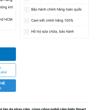
hông khí
Bảo hành chính hãng toàn quốc
 Phố HCM
Cam kết chính hãng 100%
Hỗ trợ sửa chữa, bảo hành
P
 phút
THẺ
CB
có làn da nhạy cảm, cùng công nghệ cảm biến Smart