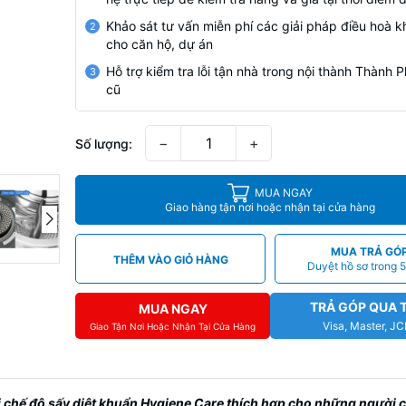
Khảo sát tư vấn miễn phí các giải pháp điều hoà k
2
cho căn hộ, dự án
Hỗ trợ kiểm tra lỗi tận nhà trong nội thành Thành
3
cũ
−
+
Số lượng:
MUA NGAY
Giao hàng tận nơi hoặc nhận tại cửa hàng
MUA TRẢ GÓ
THÊM VÀO GIỎ HÀNG
Duyệt hồ sơ trong 5
TRẢ GÓP QUA 
MUA NGAY
Visa, Master, J
Giao Tận Nơi Hoặc Nhận Tại Cửa Hàng
 chế độ sấy diệt khuẩn Hygiene Care thích hợp cho những người 