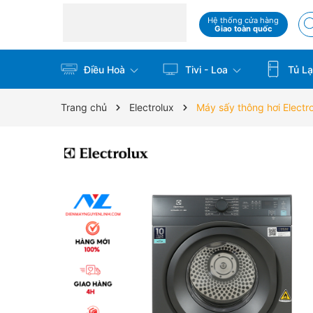
Hệ thống cửa hàng
Giao toàn quốc
Điều Hoà
Tivi - Loa
Tủ La
Trang chủ
Electrolux
Máy sấy thông hơi Elect