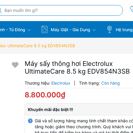
̣nh - Tủ Đông
Máy Giặt - Gia Dụng
Hệ trung
rolux UltimateCare 8.5 kg EDV854N3SB
Máy sấy thông hơi Electrolux
UltimateCare 8.5 kg EDV854N3SB
Thương hiệu:
Electrolux
|
Tình trạng:
Còn hàng
8.800.000₫
Khuyến mãi đặc biệt !!!
Giá và số lượng hàng mang tính chất tham khảo có
1
tăng hoặc giảm theo chương trình. Quý khách vui l
hệ trực tiếp để kiểm tra hàng và giá tại thời điểm 