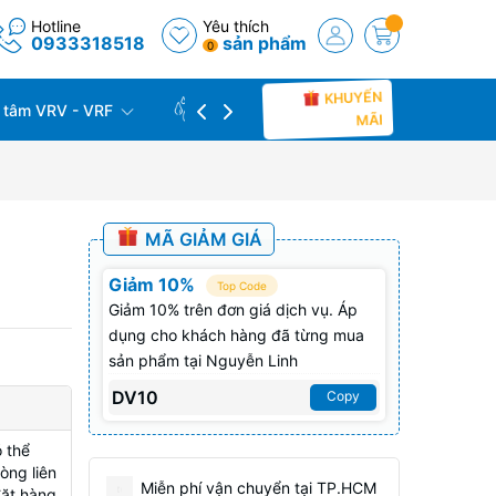
Hotline
Yêu thích
0933318518
sản phẩm
0
KHUYẾN
 tâm VRV - VRF
CÔNG TRÌNH THỰC TẾ
THU C
MÃI
MÃ GIẢM GIÁ
Giảm 10%
Top Code
Giảm 10% trên đơn giá dịch vụ. Áp
dụng cho khách hàng đã từng mua
sản phẩm tại Nguyễn Linh
DV10
Copy
 thể
òng liên
Miễn phí vận chuyển tại TP.HCM
đặt hàng