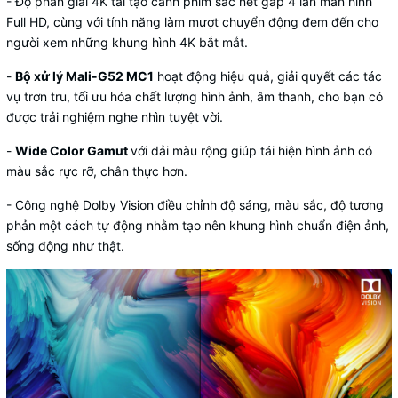
- Độ phân giải 4K tái tạo cảnh phim sắc nét gấp 4 lần màn hình
Full HD, cùng với tính năng làm mượt chuyển động đem đến cho
người xem những khung hình 4K bắt mắt.
-
Bộ xử lý Mali-G52 MC1
hoạt động hiệu quả, giải quyết các tác
vụ trơn tru, tối ưu hóa chất lượng hình ảnh, âm thanh, cho bạn có
được trải nghiệm nghe nhìn tuyệt vời.
-
Wide Color Gamut
với dải màu rộng giúp tái hiện hình ảnh có
màu sắc rực rỡ, chân thực hơn.
- Công nghệ Dolby Vision điều chỉnh độ sáng, màu sắc, độ tương
phản một cách tự động nhằm tạo nên khung hình chuẩn điện ảnh,
sống động như thật.