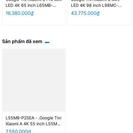
LED 4K 65 inch L65MB-
LED 4K 98 inch L98MC-
SSEA
STWN
16.380.000₫
43.775.000₫
Sản phẩm đã xem
L55M8-P2SEA - .Google Tivi
Xiaomi A 4K 55 inch L55M8-
P2SEA
7.550.000₫