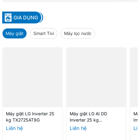
GIA DỤNG
Máy giặt
Smart Tivi
Máy lọc nước
Máy giặt LG Inverter 25
Máy giặt LG AI DD
Má
kg TX2725AT9G
Inverter 25 kg
Inv
TV2725SV9J
TV
Liên hệ
Liên hệ
Li