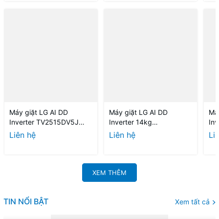
Máy giặt LG AI DD
Máy giặt LG AI DD
Má
Inverter TV2515DV5J
Inverter 14kg
Inv
15kg
TV2514DV3B
T2
Liên hệ
Liên hệ
Li
XEM THÊM
TIN NỔI BẬT
Xem tất cả