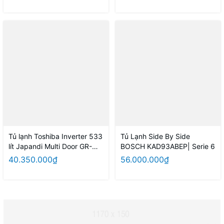
Tủ lạnh Toshiba Inverter 533
Tủ Lạnh Side By Side
lít Japandi Multi Door GR-
BOSCH KAD93ABEP| Serie 6
RF690WI-PGV(67)
40.350.000₫
56.000.000₫