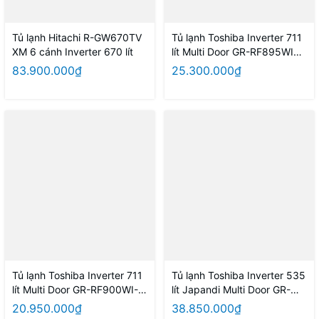
Tủ lạnh Hitachi R-GW670TV
Tủ lạnh Toshiba Inverter 711
XM 6 cánh Inverter 670 lít
lít Multi Door GR-RF895WIA-
PGV(22)-XK
83.900.000₫
25.300.000₫
Tủ lạnh Toshiba Inverter 711
Tủ lạnh Toshiba Inverter 535
lít Multi Door GR-RF900WI-
lít Japandi Multi Door GR-
PMV(06)-MG
RF695WI-PGV(67)
20.950.000₫
38.850.000₫