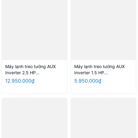
Máy lạnh treo tường AUX
Máy lạnh treo tường AUX
Inverter 2.5 HP
Inverter 1.5 HP
AW24CAA4DI-5VN (có Wifi,
AW13CAA4DI-5VN (có Wifi,
12.950.000₫
5.950.000₫
không giọng nói)
không giọng nói)