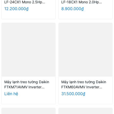
LF-24CX1 Mono 2.5Hp
LF-18CX1 Mono 2.0Hp
Model 2026
Model 2026
12.200.000₫
8.900.000₫
Máy lạnh treo tường Daikin
Máy lạnh treo tường Daikin
FTKM71AVMV Inverter
FTKM60AVMV Inverter
3.0HP Model 2026 - Thái
2.5HP Model 2026
Liên hệ
31.500.000₫
Lan