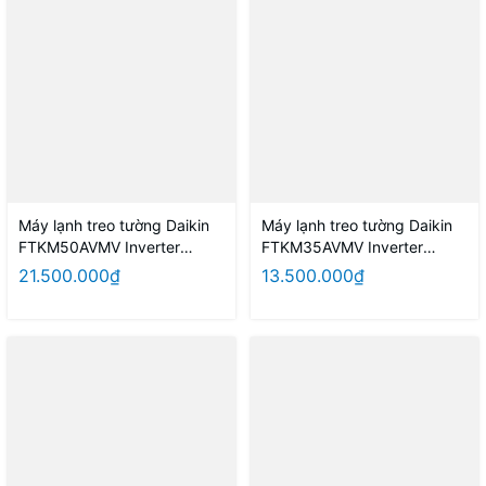
Máy lạnh treo tường Daikin
Máy lạnh treo tường Daikin
FTKM50AVMV Inverter
FTKM35AVMV Inverter
2.0HP Model 2026 ( Thái
1.5HP Model 2026 Thái Lan
21.500.000₫
13.500.000₫
Lan )