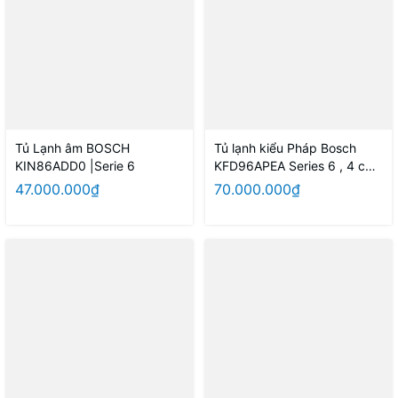
Tủ Lạnh âm BOSCH
Tủ lạnh kiểu Pháp Bosch
KIN86ADD0 |Serie 6
KFD96APEA Series 6 , 4 cửa
- Thép chống bám vân tay
47.000.000₫
70.000.000₫