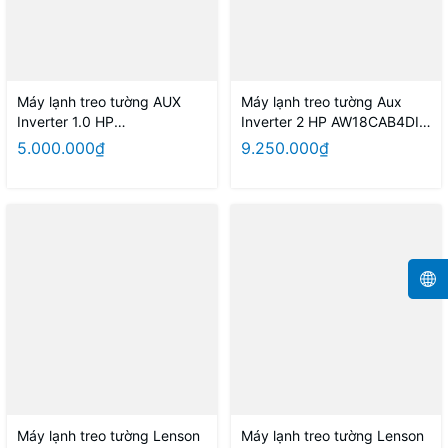
Máy lạnh treo tường AUX
Máy lạnh treo tường Aux
Inverter 1.0 HP
Inverter 2 HP AW18CAB4DI-
AW10CAA4DI-5VN (có Wifi,
5VN (có wifi không giọng
5.000.000₫
9.250.000₫
không giọng nói)
nói)
Máy lạnh treo tường Lenson
Máy lạnh treo tường Lenson