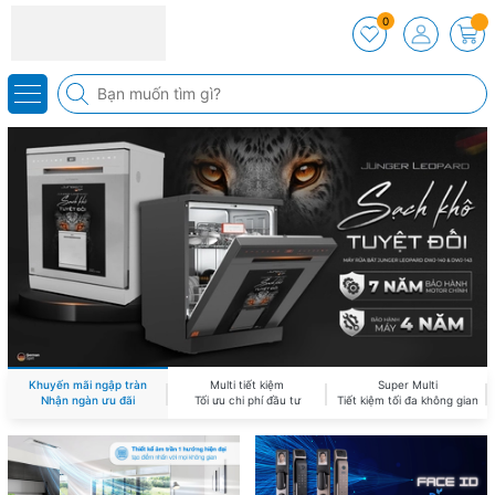
0
Khuyến mãi ngập tràn
Multi tiết kiệm
Super Multi
Nhận ngàn ưu đãi
Tối ưu chi phí đầu tư
Tiết kiệm tối đa không gian