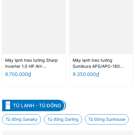
Máy lạnh treo tường Sharp
Máy lạnh treo tường
Inverter 1.0 HP AH-
Sumikura APS/APO-180
XP10YHW
TOKYO
6.700.000₫
9.350.000₫
TỦ LẠNH - TỦ ĐÔNG
Tủ đông Sanaky
Tủ đông Darling
Tủ Đông Sunhouse