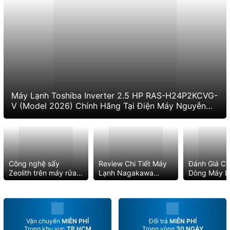
Máy Lạnh Toshiba Inverter 2.5 HP RAS-H24P2KCVG-
V (Model 2026) Chính Hãng Tại Điện Máy Nguyễn
Linh
Công nghệ sấy
Review Chi Tiết Máy
Đánh Giá Chi
Zeolith trên máy rửa
Lạnh Nagakawa
Dòng Máy L
chén Bosch
9.000 BTU NS-
Tường Daik
C09R2T30
2026
Vận chuyển
MIỄN PHÍ
Đổi trả
MIỄN PHÍ
Trong khu vực
TP.HCM
Trong vòng
30 NGÀY