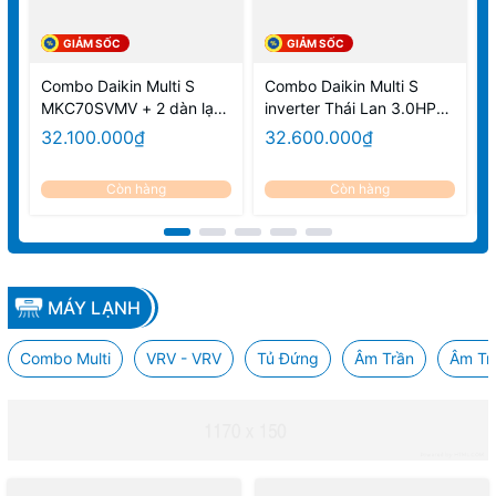
GIẢM SỐC
GIẢM SỐC
Combo Daikin Multi S
Combo Daikin Multi S
C
MKC70SVMV + 2 dàn lạnh
inverter Thái Lan 3.0HP
i
CTKC25RVMV +
MKC70SVMV /
32.100.000₫
32.600.000₫
CTKC50SVMV Chính
CTKC25RVMV +
Hãng
CTKC35RVMV
Còn hàng
Còn hàng
+CTKC50SVMV - Cụm
nóng 3.0HP/ Lạnh 1.0HP
+ 1.5HP + 2.0HP
MÁY LẠNH
Combo Multi
VRV - VRV
Tủ Đứng
Âm Trần
Âm Tr