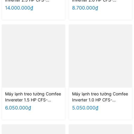
25VAF/25VAFC
18VAF/18VAFC
14.000.000₫
8.700.000₫
Máy lạnh treo tường Comfee
Máy lạnh treo tường Comfee
Invereter 1.5 HP CFS-
Inverter 1.0 HP CFS-
13VAF/13VAFC
10VAF/10VAFC
6.050.000₫
5.050.000₫