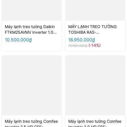
Máy lạnh treo tường Daikin
MÁY LẠNH TREO TƯỜNG
FTKM25AVMV Inverter 1.0HP
TOSHIBA RAS-
Model 2026
H13T4KCVRG-V
10.500.000₫
16.950.000₫
(-14%)
19.650.000₫
Máy lạnh treo tường Comfee
Máy lạnh treo tường Comfee
Inverter 2.5 HP CFS-
Inverter 2.0 HP CFS-