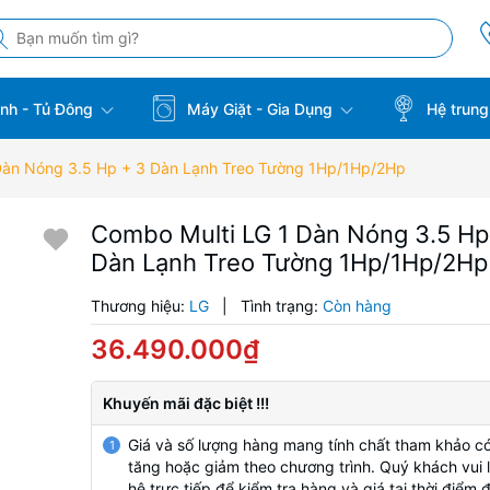
̣nh - Tủ Đông
Máy Giặt - Gia Dụng
Hệ trung
Dàn Nóng 3.5 Hp + 3 Dàn Lạnh Treo Tường 1Hp/1Hp/2Hp
Combo Multi LG 1 Dàn Nóng 3.5 Hp
Dàn Lạnh Treo Tường 1Hp/1Hp/2Hp
Thương hiệu:
LG
|
Tình trạng:
Còn hàng
36.490.000₫
Khuyến mãi đặc biệt !!!
Giá và số lượng hàng mang tính chất tham khảo có
1
tăng hoặc giảm theo chương trình. Quý khách vui l
hệ trực tiếp để kiểm tra hàng và giá tại thời điểm 