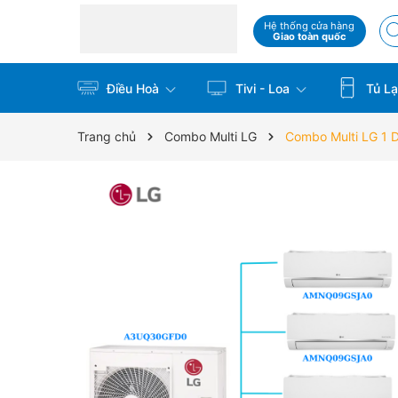
Hệ thống cửa hàng
Giao toàn quốc
Điều Hoà
Tivi - Loa
Tủ La
Trang chủ
Combo Multi LG
Combo Multi LG 1 