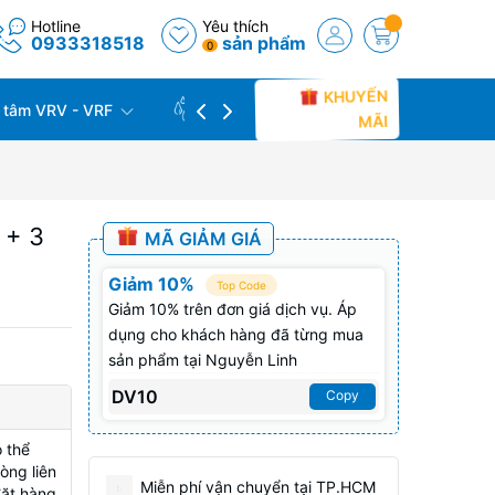
Hotline
Yêu thích
0933318518
sản phẩm
0
KHUYẾN
 tâm VRV - VRF
CÔNG TRÌNH THỰC TẾ
THU C
MÃI
 + 3
MÃ GIẢM GIÁ
Giảm 10%
Top Code
Giảm 10% trên đơn giá dịch vụ. Áp
dụng cho khách hàng đã từng mua
sản phẩm tại Nguyễn Linh
DV10
Copy
 thể
òng liên
Miễn phí vận chuyển tại TP.HCM
đặt hàng