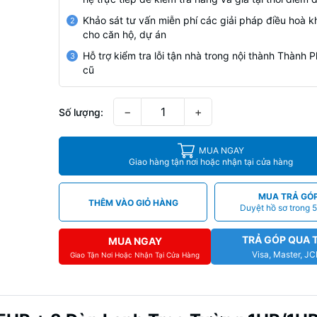
Khảo sát tư vấn miễn phí các giải pháp điều hoà k
2
cho căn hộ, dự án
Hỗ trợ kiểm tra lỗi tận nhà trong nội thành Thành
3
cũ
−
+
Số lượng:
MUA NGAY
Giao hàng tận nơi hoặc nhận tại cửa hàng
MUA TRẢ GÓ
THÊM VÀO GIỎ HÀNG
Duyệt hồ sơ trong 5
TRẢ GÓP QUA 
MUA NGAY
Visa, Master, J
Giao Tận Nơi Hoặc Nhận Tại Cửa Hàng