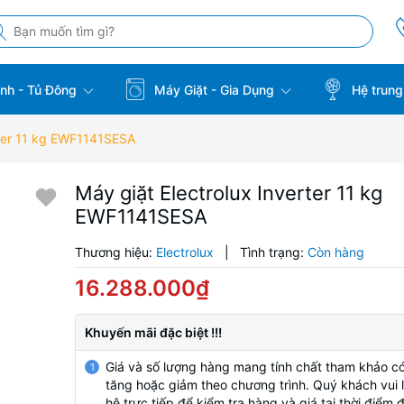
̣nh - Tủ Đông
Máy Giặt - Gia Dụng
Hệ trung
rter 11 kg EWF1141SESA
Máy giặt Electrolux Inverter 11 kg
EWF1141SESA
Thương hiệu:
Electrolux
|
Tình trạng:
Còn hàng
16.288.000₫
Khuyến mãi đặc biệt !!!
Giá và số lượng hàng mang tính chất tham khảo có
1
tăng hoặc giảm theo chương trình. Quý khách vui l
hệ trực tiếp để kiểm tra hàng và giá tại thời điểm 