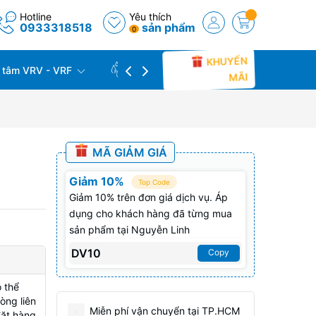
Hotline
Yêu thích
0933318518
sản phẩm
0
KHUYẾN
 tâm VRV - VRF
CÔNG TRÌNH THỰC TẾ
THU C
MÃI
MÃ GIẢM GIÁ
Giảm 10%
Top Code
Giảm 10% trên đơn giá dịch vụ. Áp
dụng cho khách hàng đã từng mua
sản phẩm tại Nguyễn Linh
DV10
Copy
 thể
òng liên
Miễn phí vận chuyển tại TP.HCM
đặt hàng