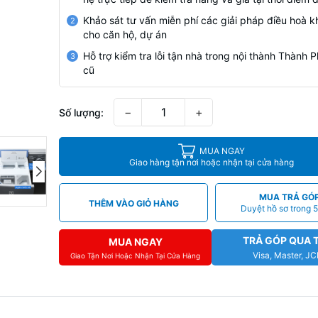
Khảo sát tư vấn miễn phí các giải pháp điều hoà k
2
cho căn hộ, dự án
Hỗ trợ kiểm tra lỗi tận nhà trong nội thành Thành
3
cũ
−
+
Số lượng:
MUA NGAY
Giao hàng tận nơi hoặc nhận tại cửa hàng
MUA TRẢ GÓ
THÊM VÀO GIỎ HÀNG
Duyệt hồ sơ trong 5
TRẢ GÓP QUA 
MUA NGAY
Visa, Master, J
Giao Tận Nơi Hoặc Nhận Tại Cửa Hàng