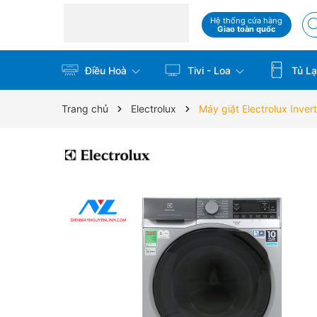
Hệ thống cửa hàng
Giao toàn quốc
Điều Hoà
Tivi - Loa
Tủ La
Trang chủ
Electrolux
Máy giặt Electrolux Inve