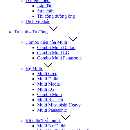
DV Nhà bếp
Lắp đặt
Sửa chữa
Thi công đường ống
Dịch vụ khác
Tủ lạnh - Tủ đông
Combo điều hòa Multi
Combo Multi Daikin
Combo Multi LG
Combo Multi Panasonic
Hệ Multi
Multi Gree
Multi Daikin
Multi Media
Multi LG
Combo Multi
Muiti Reetech
Multi Mitsubishi Heavy
Multi Panasonic
Kiến thức về multi
Multi Nx Daikin