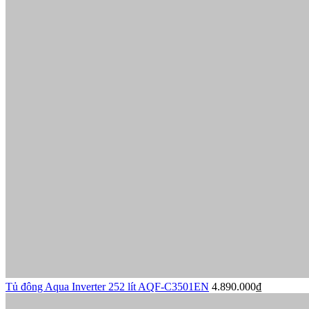
Tủ đông Aqua Inverter 252 lít AQF-C3501EN
4.890.000₫