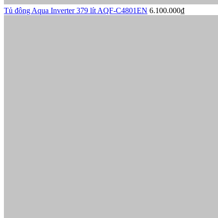
Tủ đông Aqua Inverter 379 lít AQF-C4801EN
6.100.000₫