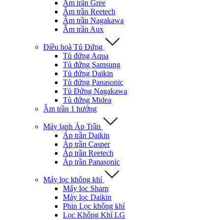
Âm trần Gree
Âm trần Reetech
Âm trần Nagakawa
Âm trần Aux
Điều hoà Tủ Đứng
Tủ đứng Aqua
Tủ đứng Samsung
Tủ đứng Daikin
Tủ đứng Panasonic
Tủ Đứng Nagakawa
Tủ đứng Midea
Âm trần 1 hướng
Máy lạnh Áp Trần
Áp trần Daikin
Áp trần Casper
Áp trần Reetech
Áp trần Panasonic
Máy lọc không khí
Máy lọc Sharp
Máy lọc Daikin
Phin Lọc không khí
Lọc Không Khí LG