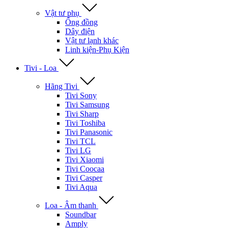
Vật tư phụ
Ống đồng
Dây điện
Vật tư lạnh khác
Linh kiện-Phụ Kiện
Tivi - Loa
Hãng Tivi
Tivi Sony
Tivi Samsung
Tivi Sharp
Tivi Toshiba
Tivi Panasonic
Tivi TCL
Tivi LG
Tivi Xiaomi
Tivi Coocaa
Tivi Casper
Tivi Aqua
Loa - Âm thanh
Soundbar
Amply