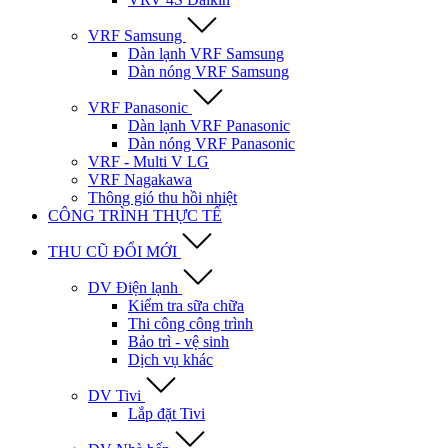
VRF Samsung
Dàn lạnh VRF Samsung
Dàn nóng VRF Samsung
VRF Panasonic
Dàn lạnh VRF Panasonic
Dàn nóng VRF Panasonic
VRF - Multi V LG
VRF Nagakawa
Thông gió thu hồi nhiệt
CÔNG TRÌNH THỰC TẾ
THU CŨ ĐỔI MỚI
DV Điện lạnh
Kiểm tra sữa chữa
Thi công công trình
Bảo trì - vệ sinh
Dịch vụ khác
DV Tivi
Lắp đặt Tivi