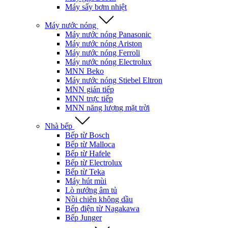
Máy sấy bơm nhiệt
Máy nước nóng
Máy nước nóng Panasonic
Máy nước nóng Ariston
Máy nước nóng Ferroli
Máy nước nóng Electrolux
MNN Beko
Máy nước nóng Stiebel Eltron
MNN gián tiếp
MNN trực tiếp
MNN năng lượng mặt trời
Nhà bếp
Bếp từ Bosch
Bếp từ Malloca
Bếp từ Hafele
Bếp từ Electrolux
Bếp từ Teka
Máy hút mùi
Lò nướng âm tủ
Nồi chiên không dầu
Bếp điện từ Nagakawa
Bếp Junger