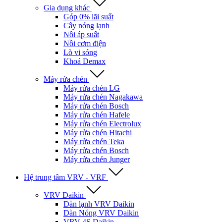
Gia dụng khác
Góp 0% lãi suất
Cây nóng lạnh
Nồi áp suất
Nồi cơm điện
Lò vi sóng
Khoá Demax
Máy rửa chén
Máy rửa chén LG
Máy rửa chén Nagakawa
Máy rửa chén Bosch
Máy rửa chén Hafele
Máy rửa chén Electrolux
Máy rửa chén Hitachi
Máy rửa chén Teka
Máy rửa chén Bosch
Máy rửa chén Junger
Hệ trung tâm VRV - VRF
VRV Daikin
Dàn lạnh VRV Daikin
Dàn Nóng VRV Daikin
VRV 4S Daikin