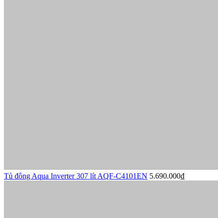
Tủ đông Aqua Inverter 307 lít AQF-C4101EN
5.690.000₫