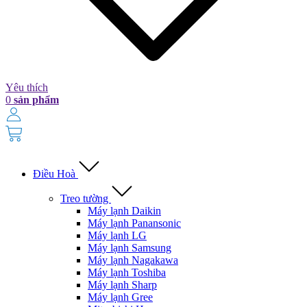
Yêu thích
0
sản phẩm
Điều Hoà
Treo tường
Máy lạnh Daikin
Máy lạnh Panansonic
Máy lạnh LG
Máy lạnh Samsung
Máy lạnh Nagakawa
Máy lạnh Toshiba
Máy lạnh Sharp
Máy lạnh Gree