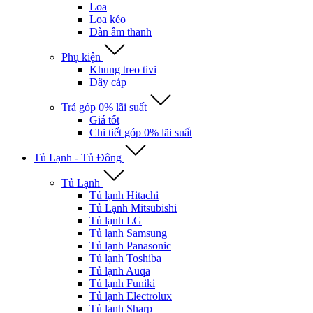
Loa
Loa kéo
Dàn âm thanh
Phụ kiện
Khung treo tivi
Dây cáp
Trả góp 0% lãi suất
Giá tốt
Chi tiết góp 0% lãi suất
Tủ Lạnh - Tủ Đông
Tủ Lạnh
Tủ lạnh Hitachi
Tủ Lạnh Mitsubishi
Tủ lạnh LG
Tủ lạnh Samsung
Tủ lạnh Panasonic
Tủ lạnh Toshiba
Tủ lạnh Auqa
Tủ lạnh Funiki
Tủ lạnh Electrolux
Tủ lạnh Sharp