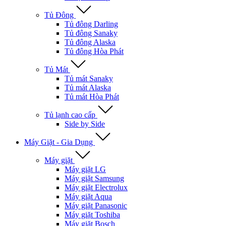
Tủ Đông
Tủ đông Darling
Tủ đông Sanaky
Tủ đông Alaska
Tủ đông Hòa Phát
Tủ Mát
Tủ mát Sanaky
Tủ mát Alaska
Tủ mát Hòa Phát
Tủ lạnh cao cấp
Side by Side
Máy Giặt - Gia Dụng
Máy giặt
Máy giặt LG
Máy giặt Samsung
Máy giặt Electrolux
Máy giặt Aqua
Máy giặt Panasonic
Máy giặt Toshiba
Máy giặt Bosch