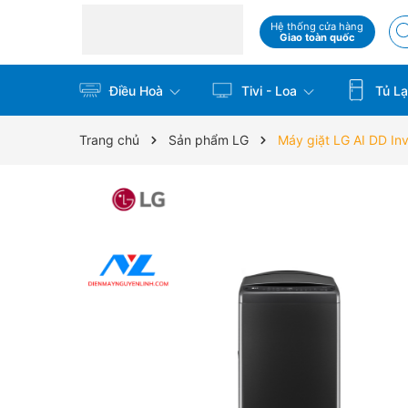
Hệ thống cửa hàng
Giao toàn quốc
Điều Hoà
Tivi - Loa
Tủ La
Trang chủ
Sản phẩm LG
Máy giặt LG AI DD In