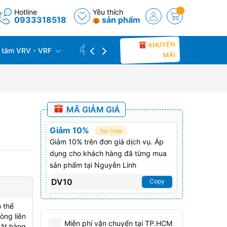
Hotline
Yêu thích
0933318518
sản phẩm
0
KHUYẾN
 tâm VRV - VRF
CÔNG TRÌNH THỰC TẾ
THU C
MÃI
MÃ GIẢM GIÁ
Giảm 10%
Top Code
Giảm 10% trên đơn giá dịch vụ. Áp
dụng cho khách hàng đã từng mua
sản phẩm tại Nguyễn Linh
DV10
Copy
 thể
òng liên
Miễn phí vận chuyển tại TP.HCM
đặt hàng