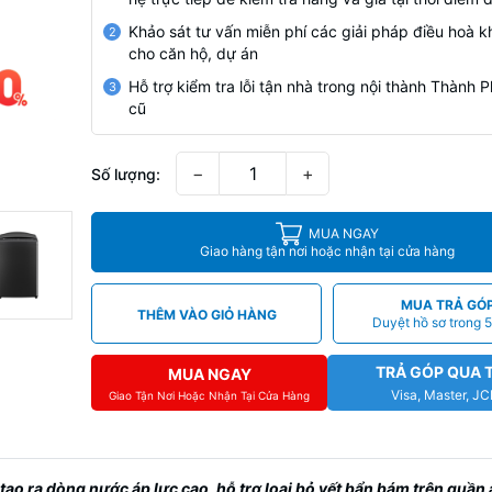
Khảo sát tư vấn miễn phí các giải pháp điều hoà k
2
cho căn hộ, dự án
Hỗ trợ kiểm tra lỗi tận nhà trong nội thành Thành
3
cũ
−
+
Số lượng:
MUA NGAY
Giao hàng tận nơi hoặc nhận tại cửa hàng
MUA TRẢ GÓ
THÊM VÀO GIỎ HÀNG
Duyệt hồ sơ trong 5
TRẢ GÓP QUA 
MUA NGAY
Visa, Master, J
Giao Tận Nơi Hoặc Nhận Tại Cửa Hàng
tạo ra dòng nước áp lực cao, hỗ trợ loại bỏ vết bẩn bám trên quần 