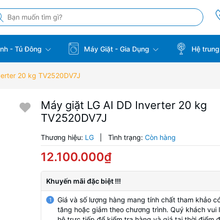
̣nh - Tủ Đông
Máy Giặt - Gia Dụng
Hệ trung
verter 20 kg TV2520DV7J
Máy giặt LG AI DD Inverter 20 kg
TV2520DV7J
Thương hiệu:
LG
|
Tình trạng:
Còn hàng
12.100.000₫
Khuyến mãi đặc biệt !!!
Giá và số lượng hàng mang tính chất tham khảo có
1
tăng hoặc giảm theo chương trình. Quý khách vui l
hệ trực tiếp để kiểm tra hàng và giá tại thời điểm 