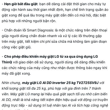
-
Hẹn giờ bắt đầu giặt
: bạn dễ dàng cài đặt thời gian cho máy tự
động vận hành sau thời gian nhất định, hạn chế tình trạng quần áo
giặt xong để quá lâu trong máy giặt dẫn đến có mùi hôi, đặc biệt
phù hợp với những người bận rộn.
- Chẩn đoán lỗi Smart Diagnosis: là một chức năng trên điện thoại
giúp người dùng chẩn đoán nhanh và xử lý các lỗi thường gặp
trên máy giặt, tiết kiệm chi phí sửa chữa mà không làm gián đoạn
công việc giặt giũ.
-
Cho phép điều khiển máy giặt LG từ xa qua ứng dụng LG
ThinQ
với giao diện dễ sử dụng, người dùng dễ dàng điều khiển
các chức năng của máy cũng như nhận được thông báo ngay khi
máy đã giặt xong.
Nhìn chung,
máy giặt LG AI DD Inverter 25 kg
TV2725SV9J
​ với
khối lượng giặt tối đa 25 kg, phù hợp với gia đình trên 7 thành
viên. Máy giặt LG mang lại hiệu quả giặt sạch tối ưu nhờ cảm biến
AI DD, nhất là khả năng tiết kiệm điện hiệu quả với động cơ truyền
động trực tiếp - sử dụng trí tuệ nhân tạo AI và tích hợp công nghệ