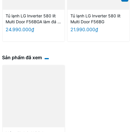
Tủ lạnh LG Inverter 580 lít
Tủ lạnh LG Inverter 580 lít
Multi Door F56BGA làm đá tự
Multi Door F56BG
động
24.990.000₫
21.990.000₫
Sản phẩm đã xem