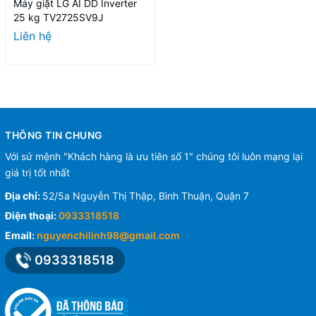
Máy giặt LG AI DD Inverter
25 kg TV2725SV9J
Liên hệ
THÔNG TIN CHUNG
Với sứ mệnh "Khách hàng là ưu tiên số 1" chúng tôi luôn mạng lại
giá trị tốt nhất
Địa chỉ:
52/5a Nguyễn Thị Thập, Bình Thuận, Quận 7
Điện thoại:
0933318518
Email:
nguyenchilinh98@gmail.com
0933318518