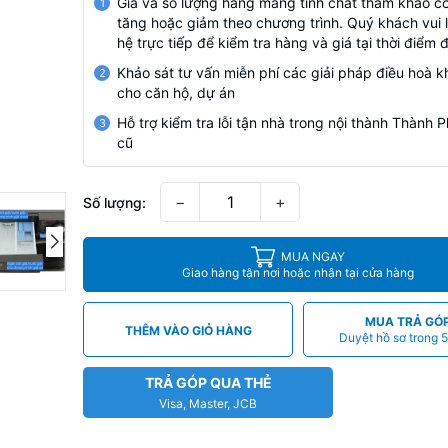
Giá và số lượng hàng mang tính chất tham khảo có
1
tăng hoặc giảm theo chương trình. Quý khách vui l
hệ trực tiếp để kiểm tra hàng và giá tại thời điểm 
Khảo sát tư vấn miễn phí các giải pháp điều hoà k
2
cho căn hộ, dự án
Hỗ trợ kiểm tra lỗi tận nhà trong nội thành Thành
3
cũ
−
+
Số lượng:
MUA NGAY
Giao hàng tận nơi hoặc nhận tại cửa hàng
MUA TRẢ GÓ
THÊM VÀO GIỎ HÀNG
Duyệt hồ sơ trong 5
TRẢ GÓP QUA THẺ
Visa, Master, JCB