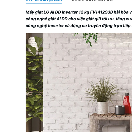
Máy giặt LG AI DD Inverter 12 kg FV1412S3B
hài hòa v
công nghệ giặt AI DD cho việc giặt giũ tối ưu, tăng 
công nghệ Inverter và động cơ truyền động trực tiếp.