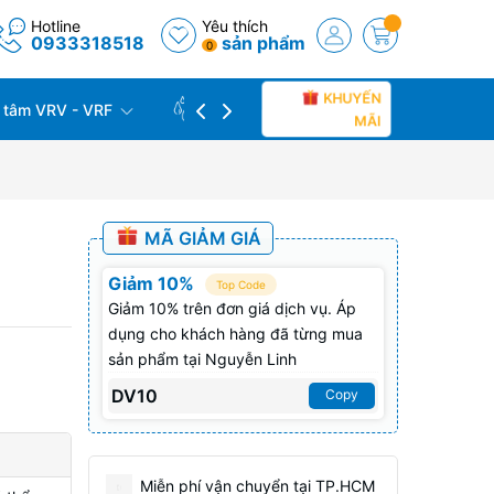
Hotline
Yêu thích
0933318518
sản phẩm
0
KHUYẾN
 tâm VRV - VRF
CÔNG TRÌNH THỰC TẾ
THU C
MÃI
MÃ GIẢM GIÁ
Giảm 10%
Top Code
Giảm 10% trên đơn giá dịch vụ. Áp
dụng cho khách hàng đã từng mua
sản phẩm tại Nguyễn Linh
DV10
Copy
Miễn phí vận chuyển tại TP.HCM