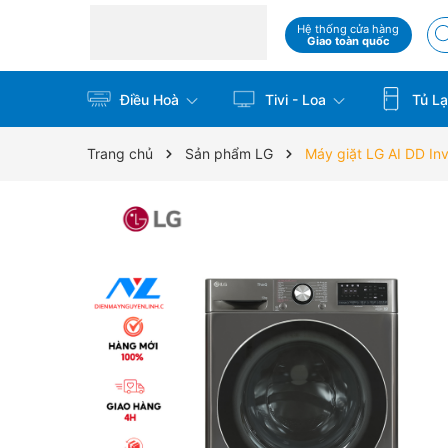
Hệ thống cửa hàng
Giao toàn quốc
Điều Hoà
Tivi - Loa
Tủ La
Trang chủ
Sản phẩm LG
Máy giặt LG AI DD In