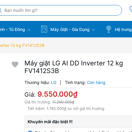
̣nh - Tủ Đông
Máy Giặt - Gia Dụng
Hệ trung
verter 12 kg FV1412S3B
Máy giặt LG AI DD Inverter 12 kg
FV1412S3B
Thương hiệu:
LG
|
Tình trạng:
Còn hàng
9.550.000₫
Giá:
Giá thị trường:
11.290.000₫
Tiết kiệm:
1.740.000₫
so với giá thị trường
Khuyến mãi đặc biệt !!!