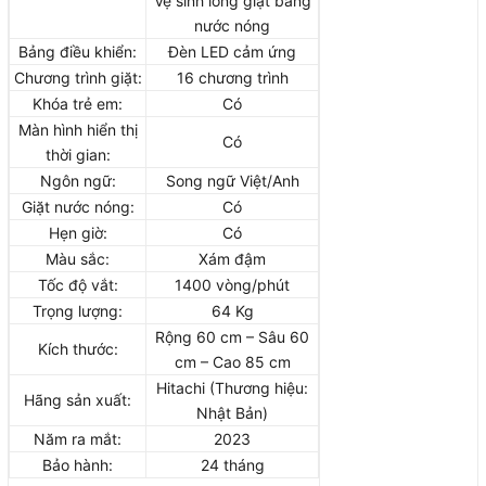
Vệ sinh lồng giặt bằng
nước nóng
Bảng điều khiển:
Đèn LED cảm ứng
Chương trình giặt:
16 chương trình
Khóa trẻ em:
Có
Màn hình hiển thị
Có
thời gian:
Ngôn ngữ:
Song ngữ Việt/Anh
Giặt nước nóng:
Có
Hẹn giờ:
Có
Màu sắc:
Xám đậm
Tốc độ vắt:
1400 vòng/phút
Trọng lượng:
64 Kg
Rộng 60 cm – Sâu 60
Kích thước:
cm – Cao 85 cm
Hitachi (Thương hiệu:
Hãng sản xuất:
Nhật Bản)
Năm ra mắt:
2023
Bảo hành:
24 tháng