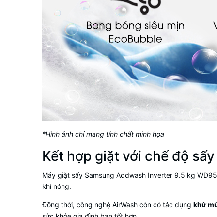
*Hình ảnh chỉ mang tính chất minh họa
Kết hợp giặt với chế độ sấ
Máy giặt sấy Samsung Addwash Inverter 9.5 kg WD
khí nóng.
Đồng thời, công nghệ AirWash còn có tác dụng
khử m
sức khỏe gia đình bạn tốt hơn.