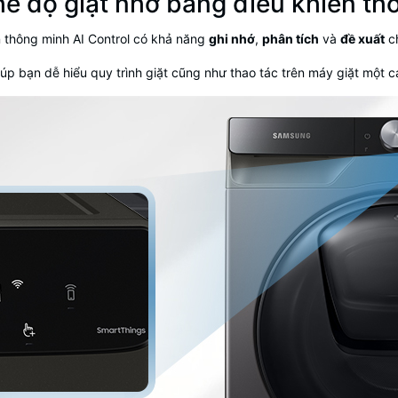
hế độ giặt nhờ bảng điều khiển th
 thông minh AI Control có khả năng
ghi nhớ
,
phân tích
và
đề xuất
ch
iúp bạn dễ hiểu quy trình giặt cũng như thao tác trên
máy giặt
một cá