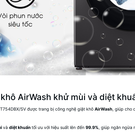
y khô
AirWash
khử mùi và diệt khu
95T754DBX/SV
được trang bị công nghệ giặt khô
AirWash
, giúp cho
ùi
và
diệt khuẩn
tối ưu với hiệu suất lên đến
99.9%
, giúp ngăn ngừa 