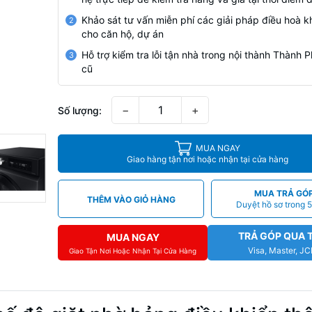
Khảo sát tư vấn miễn phí các giải pháp điều hoà k
2
cho căn hộ, dự án
Hỗ trợ kiểm tra lỗi tận nhà trong nội thành Thành
3
cũ
−
+
Số lượng:
MUA NGAY
Giao hàng tận nơi hoặc nhận tại cửa hàng
MUA TRẢ GÓ
THÊM VÀO GIỎ HÀNG
Duyệt hồ sơ trong 5
TRẢ GÓP QUA 
MUA NGAY
Visa, Master, J
Giao Tận Nơi Hoặc Nhận Tại Cửa Hàng