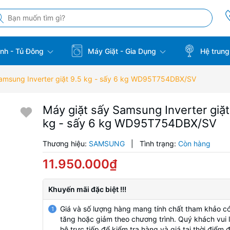
̣nh - Tủ Đông
Máy Giặt - Gia Dụng
Hệ trung
Samsung Inverter giặt 9.5 kg - sấy 6 kg WD95T754DBX/SV
Máy giặt sấy Samsung Inverter giặt
kg - sấy 6 kg WD95T754DBX/SV
Thương hiệu:
SAMSUNG
|
Tình trạng:
Còn hàng
11.950.000₫
Khuyến mãi đặc biệt !!!
Giá và số lượng hàng mang tính chất tham khảo có
1
tăng hoặc giảm theo chương trình. Quý khách vui l
hệ trực tiếp để kiểm tra hàng và giá tại thời điểm 