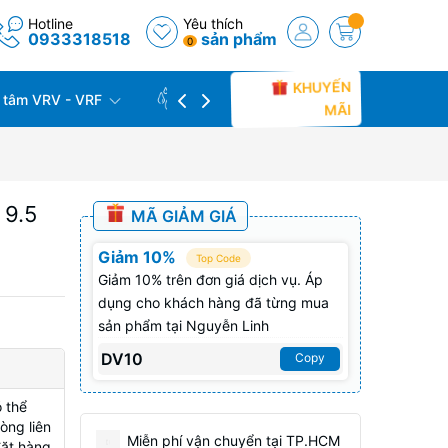
Hotline
Yêu thích
0933318518
sản phẩm
0
KHUYẾN
 tâm VRV - VRF
CÔNG TRÌNH THỰC TẾ
THU C
MÃI
 9.5
MÃ GIẢM GIÁ
Giảm 10%
Top Code
Giảm 10% trên đơn giá dịch vụ. Áp
dụng cho khách hàng đã từng mua
sản phẩm tại Nguyễn Linh
DV10
Copy
 thể
òng liên
Miễn phí vận chuyển tại TP.HCM
đặt hàng