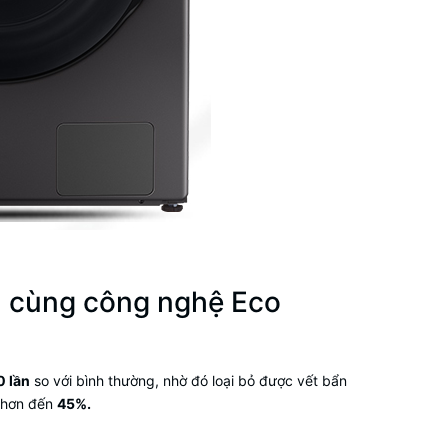
u cùng
công nghệ Eco
0 lần
so với bình thường, nhờ đó loại bỏ được vết bẩn
t hơn đến
45%.