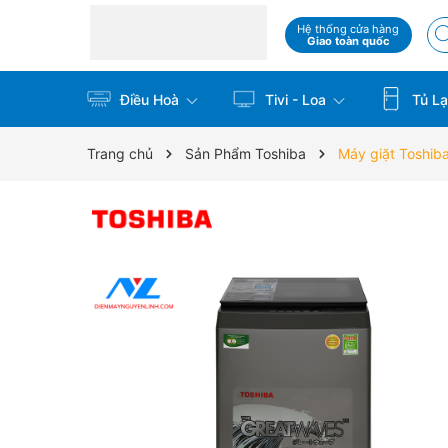
Hệ thống cửa hàng
Giao toàn quốc
Điều Hoà
Tivi - Loa
Tủ La
Trang chủ
Sản Phẩm Toshiba
Máy giặt Toshi