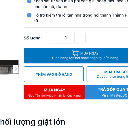
Khảo sát tư vấn miễn phí các giải pháp điều hoà k
2
cho căn hộ, dự án
Hỗ trợ kiểm tra lỗi tận nhà trong nội thành Thành
3
cũ
−
+
Số lượng:
MUA NGAY
Giao hàng tận nơi hoặc nhận tại cửa hàng
MUA TRẢ GÓ
THÊM VÀO GIỎ HÀNG
Duyệt hồ sơ trong 5
TRẢ GÓP QUA 
MUA NGAY
Visa, Master, J
Giao Tận Nơi Hoặc Nhận Tại Cửa Hàng
hối lượng giặt lớn