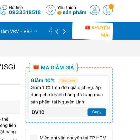
Hotline
Yêu thích
0933318518
sản phẩm
0
KHUYẾN
 tâm VRV - VRF
CÔNG TRÌNH THỰC TẾ
THU C
MÃI
V(SG)
MÃ GIẢM GIÁ
Giảm 10%
Top Code
Giảm 10% trên đơn giá dịch vụ. Áp
dụng cho khách hàng đã từng mua
sản phẩm tại Nguyễn Linh
DV10
Copy
 thể
òng liên
đặt hàng
Miễn phí vận chuyển tại TP.HCM