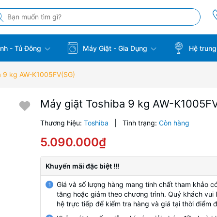
̣nh - Tủ Đông
Máy Giặt - Gia Dụng
Hệ trung
ba 9 kg AW-K1005FV(SG)
Máy giặt Toshiba 9 kg AW-K1005F
Thương hiệu:
Toshiba
|
Tình trạng:
Còn hàng
5.090.000₫
Khuyến mãi đặc biệt !!!
Giá và số lượng hàng mang tính chất tham khảo có
1
tăng hoặc giảm theo chương trình. Quý khách vui l
hệ trực tiếp để kiểm tra hàng và giá tại thời điểm 