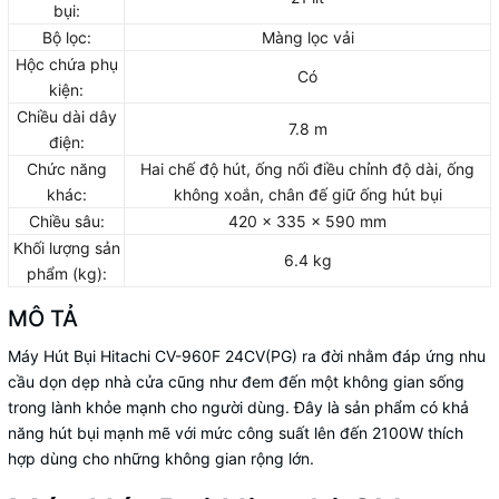
bụi:
Bộ lọc:
Màng lọc vải
Hộc chứa phụ
Có
kiện:
Chiều dài dây
7.8 m
điện:
Chức năng
Hai chế độ hút, ống nối điều chỉnh độ dài, ống
khác:
không xoắn, chân đế giữ ống hút bụi
Chiều sâu:
420 x 335 x 590 mm
Khối lượng sản
6.4 kg
phẩm (kg):
MÔ TẢ
Máy Hút Bụi Hitachi CV-960F 24CV(PG) ra đời nhằm đáp ứng nhu
cầu dọn dẹp nhà cửa cũng như đem đến một không gian sống
trong lành khỏe mạnh cho người dùng. Đây là sản phẩm có khả
năng hút bụi mạnh mẽ với mức công suất lên đến 2100W thích
hợp dùng cho những không gian rộng lớn.