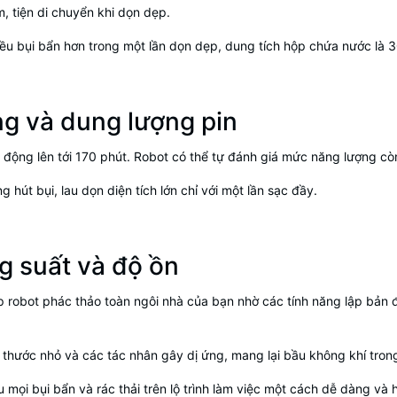
m, tiện di chuyển khi dọn dẹp.
ều bụi bẩn hơn trong một lần dọn dẹp, dung tích hộp chứa nước là 30
ùng và dung lượng pin
ạt động lên tới 170 phút. Robot có thể tự đánh giá mức năng lượng cò
út bụi, lau dọn diện tích lớn chỉ với một lần sạc đầy.
g suất và độ ồn
 robot phác thảo toàn ngôi nhà của bạn nhờ các tính năng lập bản đ
.
ch thước nhỏ và các tác nhân gây dị ứng, mang lại bầu không khí tro
u mọi bụi bẩn và rác thải trên lộ trình làm việc một cách dễ dàng và