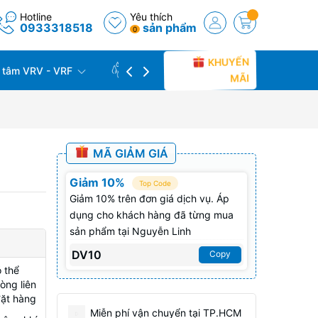
Hotline
Yêu thích
0933318518
sản phẩm
0
KHUYẾN
 tâm VRV - VRF
CÔNG TRÌNH THỰC TẾ
THU C
MÃI
MÃ GIẢM GIÁ
Giảm 10%
Top Code
Giảm 10% trên đơn giá dịch vụ. Áp
dụng cho khách hàng đã từng mua
sản phẩm tại Nguyễn Linh
DV10
Copy
 thể
òng liên
đặt hàng
Miễn phí vận chuyển tại TP.HCM