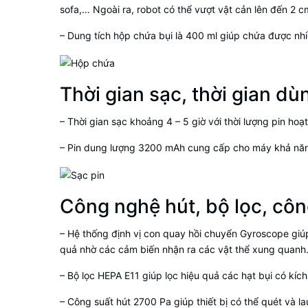
sofa,… Ngoài ra, robot có thể vượt vật cản lên đến 2 c
– Dung tích hộp chứa bụi là 400 ml giúp chứa được nhi
Thời gian sạc, thời gian d
– Thời gian sạc khoảng 4 – 5 giờ với thời lượng pin ho
– Pin dung lượng 3200 mAh cung cấp cho máy khả năng h
Công nghệ hút, bộ lọc, côn
– Hệ thống định vị con quay hồi chuyển Gyroscope giúp
quả nhờ các cảm biến nhận ra các vật thể xung quanh
– Bộ lọc HEPA E11 giúp lọc hiệu quả các hạt bụi có kí
– Công suất hút 2700 Pa giúp thiết bị có thể quét và la