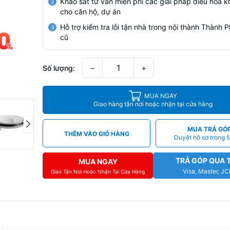
Khảo sát tư vấn miễn phí các giải pháp điều hoà k
2
cho căn hộ, dự án
Hỗ trợ kiểm tra lỗi tận nhà trong nội thành Thành
3
cũ
−
+
Số lượng:
MUA NGAY
Giao hàng tận nơi hoặc nhận tại cửa hàng
MUA TRẢ GÓ
THÊM VÀO GIỎ HÀNG
Duyệt hồ sơ trong 5
TRẢ GÓP QUA 
MUA NGAY
Visa, Master, J
Giao Tận Nơi Hoặc Nhận Tại Cửa Hàng