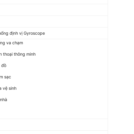
hống định vị Gyroscope
ống va chạm
ện thoại thông minh
 đồ
ạm sạc
 vệ sinh
 nhà