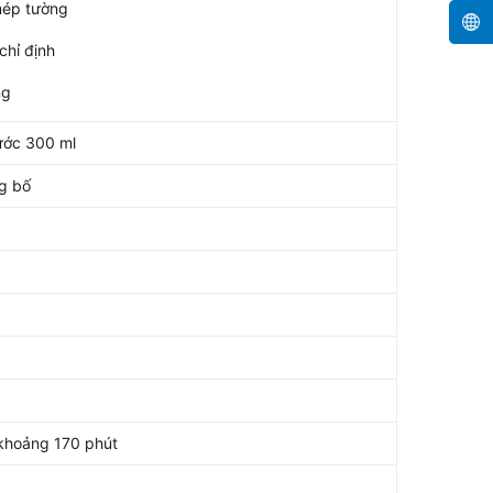
mép tường
chỉ định
ng
ước 300 ml
g bố
 khoảng 170 phút