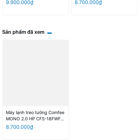
1.5HP AR80H13D
AR80H10D
9.900.000₫
8.700.000₫
Sản phẩm đã xem
Máy lạnh treo tường Comfee
MONO 2.0 HP CFS-18FWFF-
V
8.700.000₫