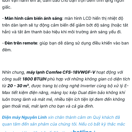
luôn vận hành êm ái, đảm bảo cho bạn trọn đêm tĩnh lặng ngon
giấc.
-
Màn hình cảm biến ánh sáng
: màn hình LCD hiển thị nhiệt độ
trên dàn lạnh sẽ tự động cảm biến để giảm bớt độ sáng (hoặc tắt
hẳn) và tắt âm thanh báo hiệu khi môi trường ánh sáng yếu đi.
-
Đèn trên remote
: giúp bạn dễ dàng sử dụng điều khiển vào ban
đêm.
Nhìn chung,
máy lạnh Comfee CFS-18VWGF-V
hoạt động với
công suất
1800 BTU/H
phù hợp với những không gian có diện tích
từ
20 - 30
m²
, được trang bị công nghệ Inverter cùng bộ xử lý E-
Max tiết kiệm điện năng, màng lọc kép Dual đảm bảo không khí
luôn trong lành và mát mẻ, nhiều tiện ích tiện lợi đem đến không
gian thoải mái, mát lạnh cho bạn và cả gia đình.
Điện máy Nguyễn Linh
xin chân thành cảm ơn Quý khách đã
quan tâm đến sản phảm của chúng tôi. Nếu có bất kỳ thắc mắc