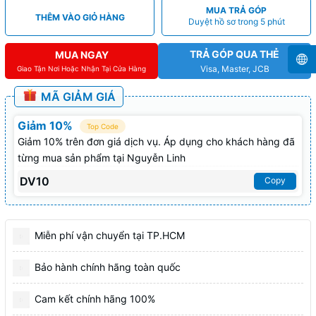
MUA TRẢ GÓP
THÊM VÀO GIỎ HÀNG
Duyệt hồ sơ trong 5 phút
TRẢ GÓP QUA THẺ
MUA NGAY
Visa, Master, JCB
Giao Tận Nơi Hoặc Nhận Tại Cửa Hàng
MÃ GIẢM GIÁ
Giảm 10%
Top Code
Giảm 10% trên đơn giá dịch vụ. Áp dụng cho khách hàng đã
từng mua sản phẩm tại Nguyễn Linh
DV10
Copy
Miễn phí vận chuyển tại TP.HCM
Bảo hành chính hãng toàn quốc
Cam kết chính hãng 100%