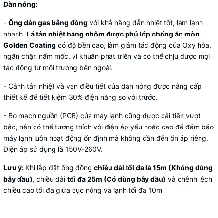
Dàn nóng:
-
Ống dẫn gas bằng đồng
với khả năng dẫn nhiệt tốt, làm lạnh
nhanh.
Lá tản nhiệt bằng nhôm được phủ lớp chống ăn mòn
Golden Coating
có độ bền cao, làm giảm tác động của Oxy hóa,
ngăn chặn nấm mốc, vi khuẩn phát triển và có thể chịu được mọi
tác động từ môi trường bên ngoài.
- Cánh tản nhiệt và van điều tiết của dàn nóng được nâng cấp
thiết kế để tiết kiệm 30% điện năng so với trước.
- Bo mạch nguồn (PCB) của máy lạnh cũng được cải tiến vượt
bậc, nên có thể tương thích với điện áp yếu hoặc cao để đảm bảo
máy lạnh luôn hoạt động ổn định mà không cần đến ổn áp riêng.
Điện áp sử dụng là 150V-260V.
Lưu ý:
Khi lắp đặt ống đồng
chiều dài tối đa là 15m (Không dùng
bẫy dầu)
, chiều dài
tối đa 25m (Có dùng bẫy dầu)
và chênh lệch
chiều cao tối đa giữa cục nóng và lạnh tối đa 10m.