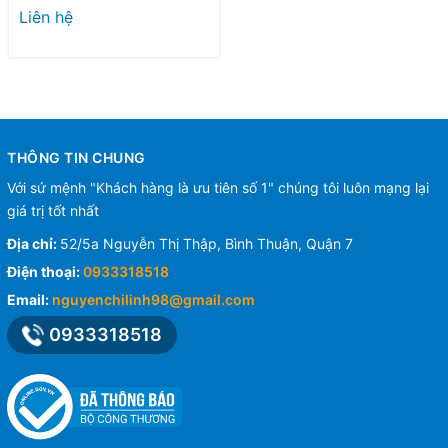
GH13VC
Liên hệ
THÔNG TIN CHUNG
Với sứ mệnh "Khách hàng là ưu tiên số 1" chúng tôi luôn mạng lại
giá trị tốt nhất
Địa chỉ:
52/5a Nguyễn Thị Thập, Bình Thuận, Quận 7
Điện thoại:
0933318518
Email:
nguyenchilinh98@gmail.com
0933318518