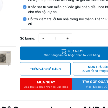
Khảo sát tư vấn miễn phí các giải pháp điều hoà k
2
cho căn hộ, dự án
Hỗ trợ kiểm tra lỗi tận nhà trong nội thành Thành
3
cũ
−
+
Số lượng:
MUA NGAY
Giao hàng tận nơi hoặc nhận tại cửa hàng
MUA TRẢ GÓ
THÊM VÀO GIỎ HÀNG
Duyệt hồ sơ trong 5
TRẢ GÓP QUA 
MUA NGAY
Visa, Master, J
Giao Tận Nơi Hoặc Nhận Tại Cửa Hàng