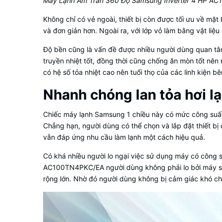
Máy Lạnh Âm Trần 360 Độ Samsung Inverter 4 HP A
Không chỉ có vẻ ngoài, thiết bị còn được tối ưu về mặt 
và đơn giản hơn. Ngoài ra, với lớp vỏ làm bằng vật liệ
Độ bền cũng là vấn đề được nhiều người dùng quan tâ
truyền nhiệt tốt, đồng thời cũng chống ăn mòn tốt nên 
có hệ số tỏa nhiệt cao nên tuổi thọ của các linh kiện 
Nhanh chóng lan tỏa hơi lạ
Chiếc máy lạnh Samsung 1 chiều này có mức công suất 
Chẳng hạn, người dùng có thể chọn và lắp đặt thiết bị
vẫn đáp ứng nhu cầu làm lạnh một cách hiệu quả.
Có khá nhiều người lo ngại việc sử dụng máy có công 
AC100TN4PKC/EA người dùng không phải lo bởi máy sở h
rộng lớn. Nhờ đó người dùng không bị cảm giác khó chịu 