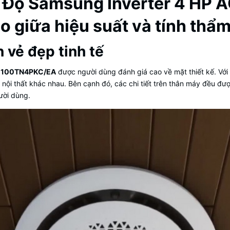
 Độ Samsung Inverter 4 HP 
 giữa hiệu suất và tính thẩ
 vẻ đẹp tinh tế
AC100TN4PKC/EA
được người dùng đánh giá cao về mặt thiết kế. Với
h nội thất khác nhau. Bên cạnh đó, các chi tiết trên thân máy đều đư
ười dùng.