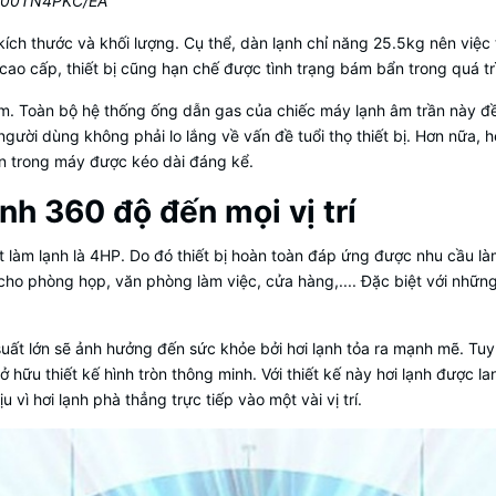
C100TN4PKC/EA
kích thước và khối lượng. Cụ thể, dàn lạnh chỉ năng 25.5kg nên việc t
u cao cấp, thiết bị cũng hạn chế được tình trạng bám bẩn trong quá t
m. Toàn bộ hệ thống ống dẫn gas của chiếc máy lạnh âm trần này đề
người dùng không phải lo lắng về vấn đề tuổi thọ thiết bị. Hơn nữa,
bên trong máy được kéo dài đáng kể.
nh 360 độ đến mọi vị trí
làm lạnh là 4HP. Do đó thiết bị hoàn toàn đáp ứng được nhu cầu là
 cho phòng họp, văn phòng làm việc, cửa hàng,.... Đặc biệt với nhữn
suất lớn sẽ ảnh hưởng đến sức khỏe bởi hơi lạnh tỏa ra mạnh mẽ. Tu
ữu thiết kế hình tròn thông minh. Với thiết kế này hơi lạnh được 
vì hơi lạnh phà thẳng trực tiếp vào một vài vị trí.