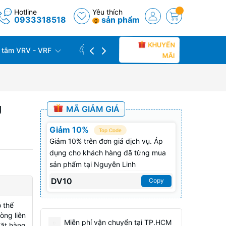
Hotline
Yêu thích
0933318518
sản phẩm
0
KHUYẾN
 tâm VRV - VRF
CÔNG TRÌNH THỰC TẾ
THU C
MÃI
g
MÃ GIẢM GIÁ
Giảm 10%
Top Code
Giảm 10% trên đơn giá dịch vụ. Áp
dụng cho khách hàng đã từng mua
sản phẩm tại Nguyễn Linh
DV10
Copy
 thể
òng liên
Miễn phí vận chuyển tại TP.HCM
đặt hàng