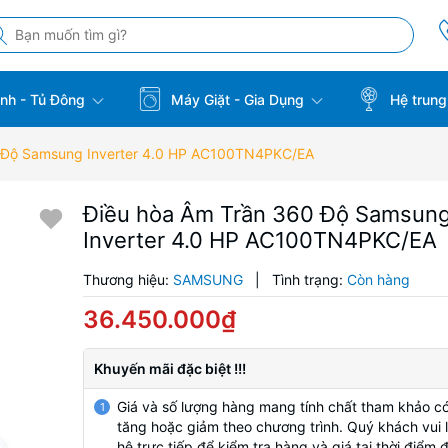
̣nh - Tủ Đông
Máy Giặt - Gia Dụng
Hệ trung
 Độ Samsung Inverter 4.0 HP AC100TN4PKC/EA
Điều hòa Âm Trần 360 Độ Samsun
Inverter 4.0 HP AC100TN4PKC/EA
Thương hiệu:
SAMSUNG
|
Tình trạng:
Còn hàng
36.450.000₫
Khuyến mãi đặc biệt !!!
Giá và số lượng hàng mang tính chất tham khảo có
1
tăng hoặc giảm theo chương trình. Quý khách vui l
hệ trực tiếp để kiểm tra hàng và giá tại thời điểm 