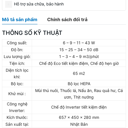
Hỗ trợ sửa chữa, bảo hành
Mô tả sản phẩm
Chính sách đổi trả
THÔNG SỐ KỸ THUẬT
Công suất:
6 – 9 – 11 – 43 W
Độ ồn:
15 – 25 – 34 – 50 dB
Lưu lượng gió:
1 – 3 – 4 – 9 m3/phút
Tiện ích:
Chế độ Eco tiết kiệm điệm, Chế độ hẹn giờ
Diện tích lọc
65 m2
khí:
Bộ lọc:
Bộ lọc HEPA
Mùi thú nuôi, Thuốc lá, Nấu ăn, Rau quả hư, Cá
Khử mùi :
ươn, Thịt nướng
Công nghệ
Chế độ Inverter tiết kiệm điện
Inverter:
Kích thước:
657 x 450 x 280 mm
Sản xuất tại:
Nhật Bản