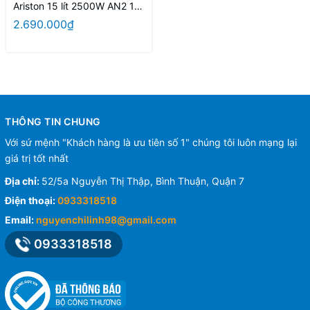
Ariston 15 lít 2500W AN2 15
RS 2.5 FE
2.690.000₫
THÔNG TIN CHUNG
Với sứ mệnh "Khách hàng là ưu tiên số 1" chúng tôi luôn mạng lại
giá trị tốt nhất
Địa chỉ:
52/5a Nguyễn Thị Thập, Bình Thuận, Quận 7
Điện thoại:
0933318518
Email:
nguyenchilinh98@gmail.com
0933318518