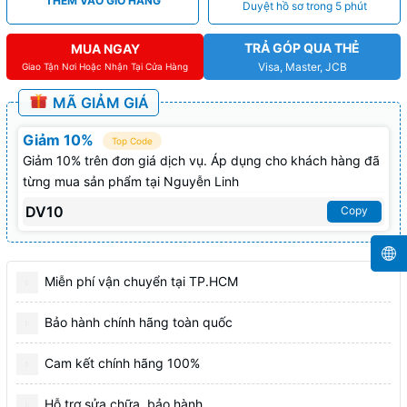
THÊM VÀO GIỎ HÀNG
Duyệt hồ sơ trong 5 phút
TRẢ GÓP QUA THẺ
MUA NGAY
Visa, Master, JCB
Giao Tận Nơi Hoặc Nhận Tại Cửa Hàng
MÃ GIẢM GIÁ
Giảm 10%
Top Code
Giảm 10% trên đơn giá dịch vụ. Áp dụng cho khách hàng đã
từng mua sản phẩm tại Nguyễn Linh
DV10
Copy
Miễn phí vận chuyển tại TP.HCM
Bảo hành chính hãng toàn quốc
Cam kết chính hãng 100%
Hỗ trợ sửa chữa, bảo hành