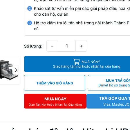
Khảo sát tư vấn miễn phí các giải pháp điều hoà k
2
cho căn hộ, dự án
Hỗ trợ kiểm tra lỗi tận nhà trong nội thành Thành
3
cũ
−
+
Số lượng:
MUA NGAY
Giao hàng tận nơi hoặc nhận tại cửa hàng
MUA TRẢ GÓ
THÊM VÀO GIỎ HÀNG
Duyệt hồ sơ trong 5
TRẢ GÓP QUA 
MUA NGAY
Visa, Master, J
Giao Tận Nơi Hoặc Nhận Tại Cửa Hàng