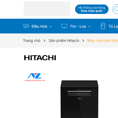
Hệ thống cửa hàng
Giao toàn quốc
Điều Hoà
Tivi - Loa
Tủ La
Trang chủ
Sản phẩm Hitachi
Máy rửa chén độ