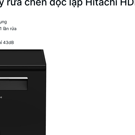
áy rửa chén độc lập Hitachi 
dụng
1 lần rửa
hỉ 43dB