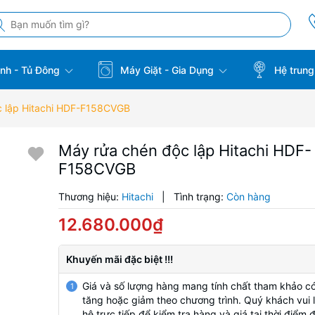
̣nh - Tủ Đông
Máy Giặt - Gia Dụng
Hệ trung
c lập Hitachi HDF-F158CVGB
Máy rửa chén độc lập Hitachi HDF-
F158CVGB
Thương hiệu:
Hitachi
|
Tình trạng:
Còn hàng
12.680.000₫
Khuyến mãi đặc biệt !!!
Giá và số lượng hàng mang tính chất tham khảo có
1
tăng hoặc giảm theo chương trình. Quý khách vui l
hệ trực tiếp để kiểm tra hàng và giá tại thời điểm 