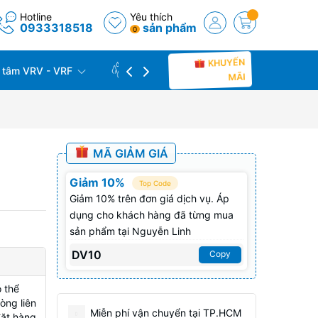
Hotline
Yêu thích
0933318518
sản phẩm
0
KHUYẾN
 tâm VRV - VRF
CÔNG TRÌNH THỰC TẾ
THU C
MÃI
MÃ GIẢM GIÁ
Giảm 10%
Top Code
Giảm 10% trên đơn giá dịch vụ. Áp
dụng cho khách hàng đã từng mua
sản phẩm tại Nguyễn Linh
DV10
Copy
 thể
òng liên
Miễn phí vận chuyển tại TP.HCM
đặt hàng