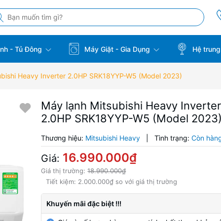
̣nh - Tủ Đông
Máy Giặt - Gia Dụng
Hệ trung
ubishi Heavy Inverter 2.0HP SRK18YYP-W5 (Model 2023)
Máy lạnh Mitsubishi Heavy Inverte
2.0HP SRK18YYP-W5 (Model 2023
Thương hiệu:
Mitsubishi Heavy
|
Tình trạng:
Còn hàn
16.990.000₫
Giá:
Giá thị trường:
18.990.000₫
Tiết kiệm:
2.000.000₫
so với giá thị trường
Khuyến mãi đặc biệt !!!