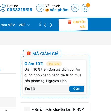
Hotline
Yêu thích
0933318518
sản phẩm
0
KHUYẾN
 tâm VRV - VRF
CÔNG TRÌNH THỰC TẾ
THU C
MÃI
r
MÃ GIẢM GIÁ
)
Giảm 10%
Top Code
g
Giảm 10% trên đơn giá dịch vụ. Áp
dụng cho khách hàng đã từng mua
sản phẩm tại Nguyễn Linh
DV10
Copy
Miễn phí vận chuyển tại TP.HCM