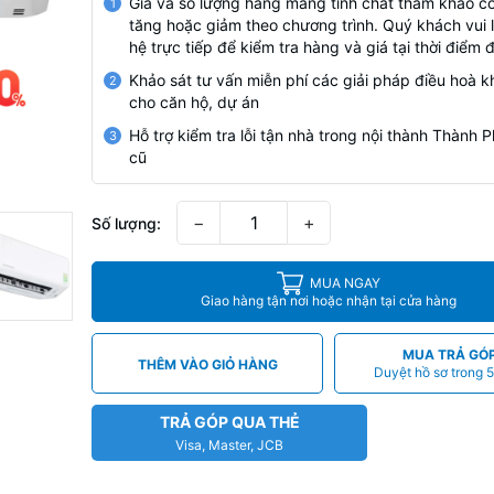
Giá và số lượng hàng mang tính chất tham khảo có
1
tăng hoặc giảm theo chương trình. Quý khách vui l
hệ trực tiếp để kiểm tra hàng và giá tại thời điểm 
Khảo sát tư vấn miễn phí các giải pháp điều hoà k
2
cho căn hộ, dự án
Hỗ trợ kiểm tra lỗi tận nhà trong nội thành Thành
3
cũ
−
+
Số lượng:
MUA NGAY
Giao hàng tận nơi hoặc nhận tại cửa hàng
MUA TRẢ GÓ
THÊM VÀO GIỎ HÀNG
Duyệt hồ sơ trong 5
TRẢ GÓP QUA THẺ
Visa, Master, JCB