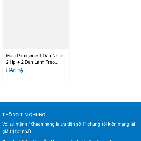
Multi Panasonic 1 Dàn Nóng
2 Hp + 2 Dàn Lạnh Treo
Tường 1 Hp-1.5 Hp
Liên hệ
THÔNG TIN CHUNG
Với sứ mệnh "Khách hàng là ưu tiên số 1" chúng tôi luôn mạng lại
giá trị tốt nhất