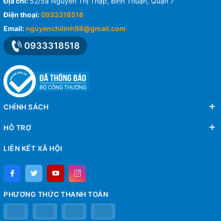
Địa chỉ:
52/5a Nguyễn Thị Thập, Bình Thuận, Quận 7
Điện thoại:
0933318518
Email:
nguyenchilinh98@gmail.com
0933318518
CHÍNH SÁCH
HỖ TRỢ
LIÊN KẾT XÃ HỘI
PHƯƠNG THỨC THANH TOÁN