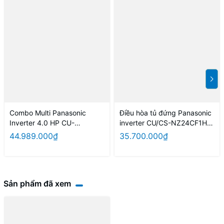
Combo Multi Panasonic
Điều hòa tủ đứng Panasonic
Inverter 4.0 HP CU-
inverter CU/CS-NZ24CF1H-
4U34YBZ / CS-MPU9YKZ +
8N (màu vàng)
44.989.000₫
35.700.000₫
MPU9YKZ + CS-MPU12YKZ
+ CS-MPU18YKZ
Sản phẩm đã xem