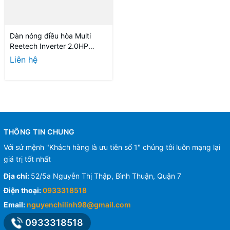
Dàn nóng điều hòa Multi
Reetech Inverter 2.0HP
RMSV18H-BA-A
Liên hệ
THÔNG TIN CHUNG
Với sứ mệnh "Khách hàng là ưu tiên số 1" chúng tôi luôn mạng lại
giá trị tốt nhất
Địa chỉ:
52/5a Nguyễn Thị Thập, Bình Thuận, Quận 7
Điện thoại:
0933318518
Email:
nguyenchilinh98@gmail.com
0933318518