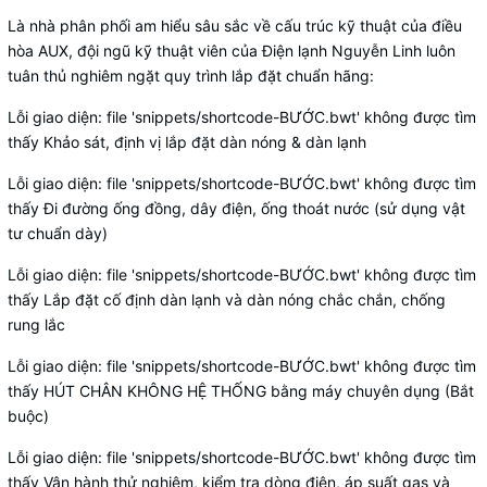
Là nhà phân phối am hiểu sâu sắc về cấu trúc kỹ thuật của điều
hòa AUX, đội ngũ kỹ thuật viên của Điện lạnh Nguyễn Linh luôn
tuân thủ nghiêm ngặt quy trình lắp đặt chuẩn hãng:
Lỗi giao diện: file 'snippets/shortcode-BƯỚC.bwt' không được tìm
thấy Khảo sát, định vị lắp đặt dàn nóng & dàn lạnh
Lỗi giao diện: file 'snippets/shortcode-BƯỚC.bwt' không được tìm
thấy Đi đường ống đồng, dây điện, ống thoát nước (sử dụng vật
tư chuẩn dày)
Lỗi giao diện: file 'snippets/shortcode-BƯỚC.bwt' không được tìm
thấy Lắp đặt cố định dàn lạnh và dàn nóng chắc chắn, chống
rung lắc
Lỗi giao diện: file 'snippets/shortcode-BƯỚC.bwt' không được tìm
thấy HÚT CHÂN KHÔNG HỆ THỐNG bằng máy chuyên dụng (Bắt
buộc)
Lỗi giao diện: file 'snippets/shortcode-BƯỚC.bwt' không được tìm
thấy Vận hành thử nghiệm, kiểm tra dòng điện, áp suất gas và