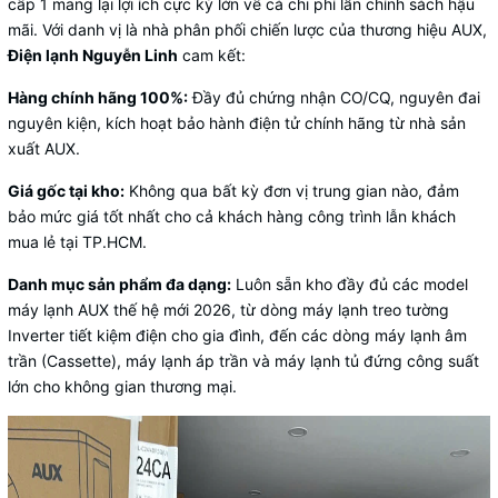
cấp 1 mang lại lợi ích cực kỳ lớn về cả chi phí lẫn chính sách hậu
mãi. Với danh vị là nhà phân phối chiến lược của thương hiệu AUX,
Điện lạnh Nguyễn Linh
cam kết:
Hàng chính hãng 100%:
Đầy đủ chứng nhận CO/CQ, nguyên đai
nguyên kiện, kích hoạt bảo hành điện tử chính hãng từ nhà sản
xuất AUX.
Giá gốc tại kho:
Không qua bất kỳ đơn vị trung gian nào, đảm
bảo mức giá tốt nhất cho cả khách hàng công trình lẫn khách
mua lẻ tại TP.HCM.
Danh mục sản phẩm đa dạng:
Luôn sẵn kho đầy đủ các model
máy lạnh AUX
thế hệ mới 2026, từ dòng máy lạnh treo tường
Inverter tiết kiệm điện cho gia đình, đến các dòng máy lạnh âm
trần (Cassette), máy lạnh áp trần và máy lạnh tủ đứng công suất
lớn cho không gian thương mại.