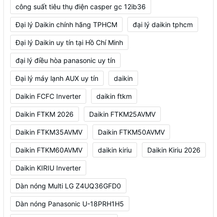
công suất tiêu thụ điện casper gc 12ib36
Đại lý Daikin chính hãng TPHCM
đại lý daikin tphcm
Đại lý Daikin uy tín tại Hồ Chí Minh
đại lý điều hòa panasonic uy tín
Đại lý máy lạnh AUX uy tín
daikin
Daikin FCFC Inverter
daikin ftkm
Daikin FTKM 2026
Daikin FTKM25AVMV
Daikin FTKM35AVMV
Daikin FTKM50AVMV
Daikin FTKM60AVMV
daikin kiriu
Daikin Kiriu 2026
Daikin KIRIU Inverter
Dàn nóng Multi LG Z4UQ36GFD0
Dàn nóng Panasonic U-18PRH1H5