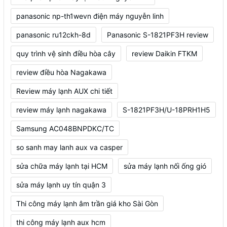
panasonic np-th1wevn điện máy nguyễn linh
panasonic ru12ckh-8d
Panasonic S-1821PF3H review
quy trình vệ sinh điều hòa cây
review Daikin FTKM
review điều hòa Nagakawa
Review máy lạnh AUX chi tiết
review máy lạnh nagakawa
S-1821PF3H/U-18PRH1H5
Samsung AC048BNPDKC/TC
so sanh may lanh aux va casper
sửa chữa máy lạnh tại HCM
sửa máy lạnh nối ống gió
sửa máy lạnh uy tín quận 3
Thi công máy lạnh âm trần giá kho Sài Gòn
thi công máy lạnh aux hcm