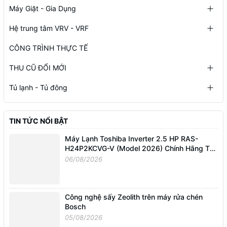
Máy Giặt - Gia Dụng
Hệ trung tâm VRV - VRF
CÔNG TRÌNH THỰC TẾ
THU CŨ ĐỔI MỚI
Tủ lạnh - Tủ đông
TIN TỨC NỔI BẬT
Máy Lạnh Toshiba Inverter 2.5 HP RAS-
H24P2KCVG-V (Model 2026) Chính Hãng Tại
Điện Máy Nguyễn Linh
06/08/2026
Công nghệ sấy Zeolith trên máy rửa chén
Bosch
05/08/2026