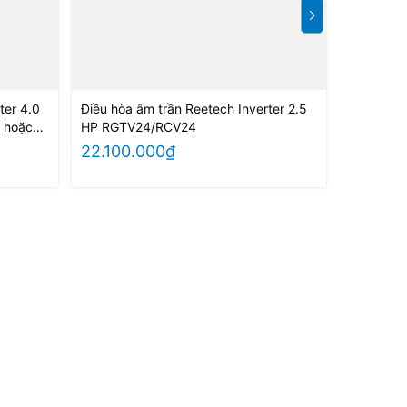
ter 4.0
Điều hòa âm trần Reetech Inverter 2.5
Điều hòa 
 hoặc
HP RGTV24/RCV24
HP RGT
22.100.000₫
19.300