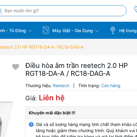
̣nh - Tủ Đông
Máy Giặt - Gia Dụng
Hệ trung
̀n reetech 2.0 HP RGT18‑DA‑A / RC18‑DAG‑A
Điều hòa âm trần reetech 2.0 HP
RGT18‑DA‑A / RC18‑DAG‑A
Thương hiệu:
Reetech
|
Tình trạng:
Còn hàng
Liên hệ
Giá:
Khuyến mãi đặc biệt !!!
Giá và số lượng hàng mang tính chất tham khảo có
1
tăng hoặc giảm theo chương trình. Quý khách vui l
hệ trực tiếp để kiểm tra hàng và giá tại thời điểm 