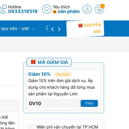
Hotline
Yêu thích
0933318518
sản phẩm
0
KHUYẾN
 tâm VRV - VRF
CÔNG TRÌNH THỰC TẾ
THU C
MÃI
MÃ GIẢM GIÁ
Giảm 10%
Top Code
Giảm 10% trên đơn giá dịch vụ. Áp
dụng cho khách hàng đã từng mua
sản phẩm tại Nguyễn Linh
DV10
Copy
 thể
òng liên
Miễn phí vận chuyển tại TP.HCM
đặt hàng