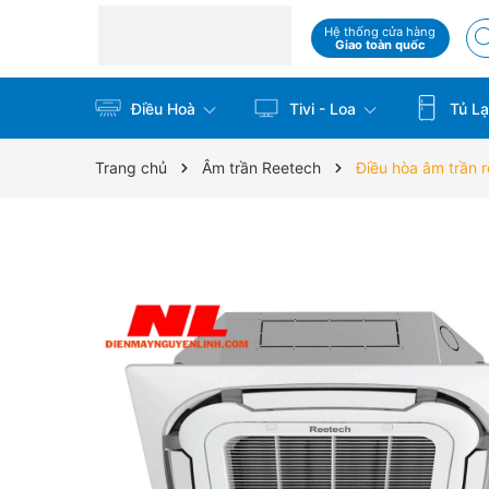
Hệ thống cửa hàng
Giao toàn quốc
Điều Hoà
Tivi - Loa
Tủ La
Trang chủ
Âm trần Reetech
Điều hòa âm trâ