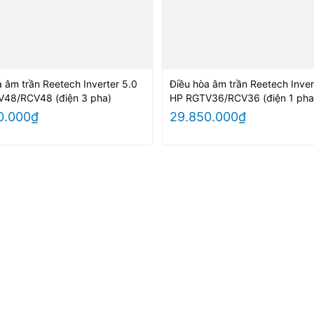
a âm trần Reetech Inverter 5.0
Điều hòa âm trần Reetech Inver
48/RCV48 (điện 3 pha)
HP RGTV36/RCV36 (điện 1 pha
điện 3 pha)
0.000₫
29.850.000₫