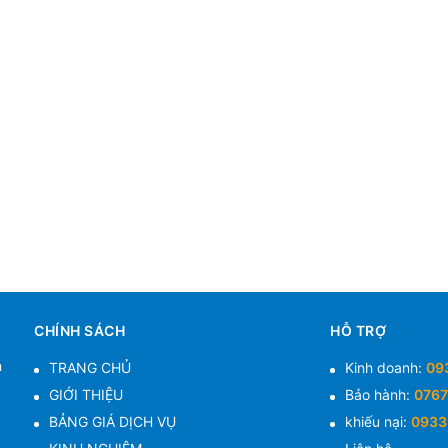
CHÍNH SÁCH
HỖ TRỢ
n
TRANG CHỦ
Kinh doanh:
09
GIỚI THIỆU
Bảo hành:
0767
BẢNG GIÁ DỊCH VỤ
khiếu nại:
0933