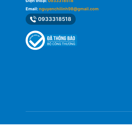
Điện thoại:
0933318518
Email:
nguyenchilinh98@gmail.com
0933318518