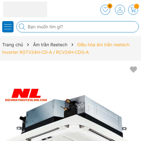
0
Trang chủ
Âm trần Reetech
Điều hòa âm trần reetech
Inverter RGTV24H‑CD‑A / RCV24H‑CDG‑A