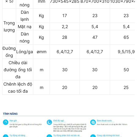
× S)
mm
730x545x285
870×700×310
1030×790×4
nóng
Dàn
Kg
17
23
23
lạnh
Trọng
Mặt nạ
Kg
2,2
5,4
5,4
lượng
Dàn
Kg
28
47
65
nóng
Đường
Lỏng/ga
ømm
6,4/12,7
6,4/12,7
9,5/15,9
ống
Chiều dài
đường ống tối
m
30
30
50
đa
Chênh lệch độ
m
20
20
25
cao tối đa