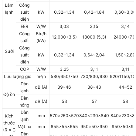
Làm
Công
lạnh
suất
kW
0,32~1,34
0,42~1,84
0,60~3,00
điện
EER
W/W
3,03
3,15
3,14
Công
Btu/h
12,000 (3,5)
18000 (5,3)
24000 (7,0
suất
(kW)
Công
Sưởi
suất
kW
0,32~1,34
0,64~2,04
1,50~2,80
điện
COP
W/W
3,25
3,11
3,11
Lưu lượng gió
m³/h
580/650/750
730/830/930
920/1150/13
Dàn
dB (A)
39~46
38~43
44~52
lạnh
Độ ồn
Dàn
dB (A)
53
57
58
nóng
Dàn
mm
570x260x570
840×230×840
840×230×8
Kích
lạnh
thước
Mặt nạ
mm
655x55x655
950×50×950
950×50×9
(R × C
Dàn