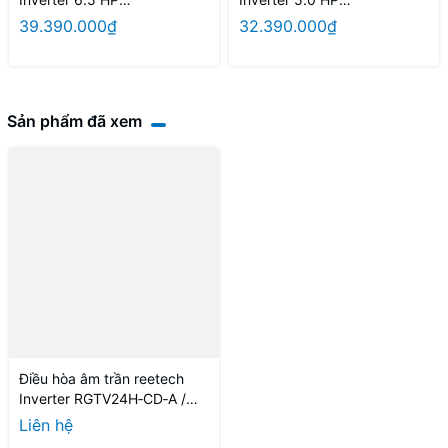
RGTV60/RCV60 (điện 3 pha)
RGTV48/RCV48 (điện 3 pha)
39.390.000₫
32.390.000₫
Sản phẩm đã xem
Điều hòa âm trần reetech
Inverter RGTV24H‑CD‑A /
RCV24H‑CDG‑A
Liên hệ