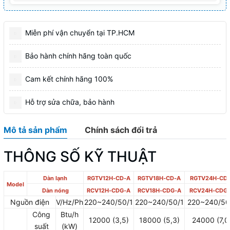
Miễn phí vận chuyển tại TP.HCM
Bảo hành chính hãng toàn quốc
Cam kết chính hãng 100%
Hỗ trợ sửa chữa, bảo hành
Mô tả sản phẩm
Chính sách đổi trả
THÔNG SỐ KỸ THUẬT
Dàn lạnh
RGTV12H‑CD‑A
RGTV18H‑CD‑A
RGTV24H‑CD
Model
Dàn nóng
RCV12H‑CDG‑A
RCV18H‑CDG‑A
RCV24H‑CDG
Nguồn điện
V/Hz/Ph
220~240/50/1
220~240/50/1
220~240/50
Công
Btu/h
12000 (3,5)
18000 (5,3)
24000 (7,0
suất
(kW)