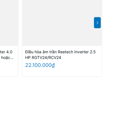
ter 4.0
Điều hòa âm trần Reetech Inverter 2.5
Điều hòa 
 hoặc
HP RGTV24/RCV24
HP RGT
22.100.000₫
19.300