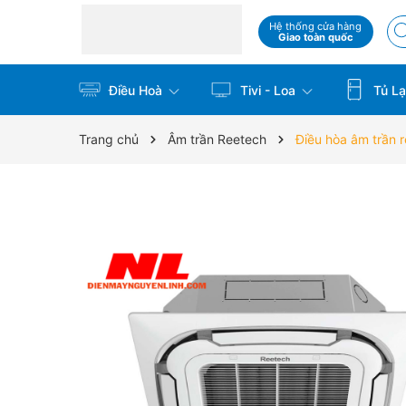
Hệ thống cửa hàng
Giao toàn quốc
Điều Hoà
Tivi - Loa
Tủ La
Trang chủ
Âm trần Reetech
Điều hòa âm trâ