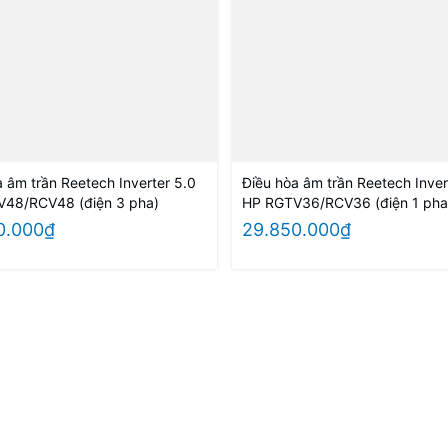
a âm trần Reetech Inverter 5.0
Điều hòa âm trần Reetech Inver
48/RCV48 (điện 3 pha)
HP RGTV36/RCV36 (điện 1 pha
điện 3 pha)
0.000₫
29.850.000₫