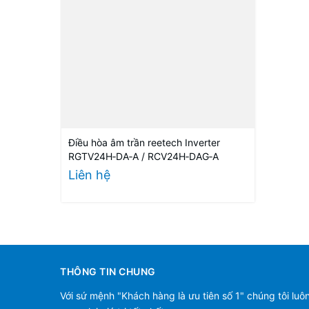
Điều hòa âm trần reetech Inverter
RGTV24H‑DA‑A / RCV24H‑DAG‑A
Liên hệ
THÔNG TIN CHUNG
Với sứ mệnh "Khách hàng là ưu tiên số 1" chúng tôi luô