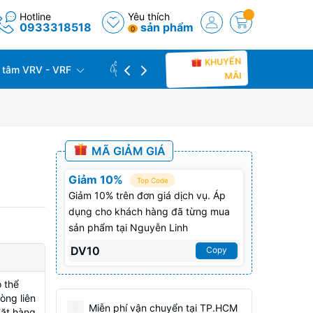
Hotline
Yêu thích
0933318518
sản phẩm
0
KHUYẾN
 tâm VRV - VRF
CÔNG TRÌNH THỰC TẾ
THU C
MÃI
MÃ GIẢM GIÁ
Giảm 10%
Top Code
Giảm 10% trên đơn giá dịch vụ. Áp
dụng cho khách hàng đã từng mua
sản phẩm tại Nguyễn Linh
DV10
Copy
 thể
òng liên
Miễn phí vận chuyển tại TP.HCM
đặt hàng