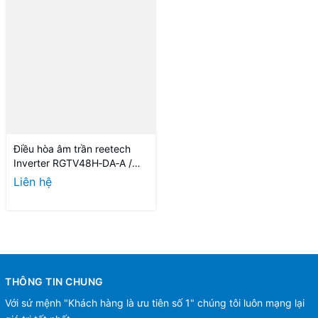
Điều hòa âm trần reetech
Inverter RGTV48H‑DA‑A /
RCV48H‑DAG‑A
Liên hệ
THÔNG TIN CHUNG
Với sứ mệnh "Khách hàng là ưu tiên số 1" chúng tôi luôn mạng lại