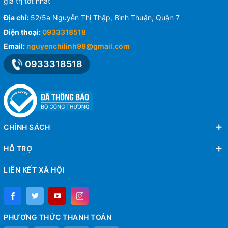
giá trị tốt nhất
Địa chỉ:
52/5a Nguyễn Thị Thập, Bình Thuận, Quận 7
Điện thoại:
0933318518
Email:
nguyenchilinh98@gmail.com
0933318518
CHÍNH SÁCH
HỖ TRỢ
LIÊN KẾT XÃ HỘI
PHƯƠNG THỨC THANH TOÁN