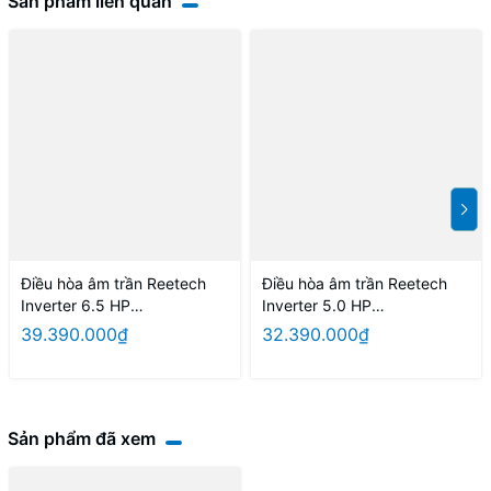
Sản phẩm liên quan
Điều hòa âm trần Reetech
Điều hòa âm trần Reetech
Inverter 6.5 HP
Inverter 5.0 HP
RGTV60/RCV60 (điện 3 pha)
RGTV48/RCV48 (điện 3 pha)
39.390.000₫
32.390.000₫
Sản phẩm đã xem