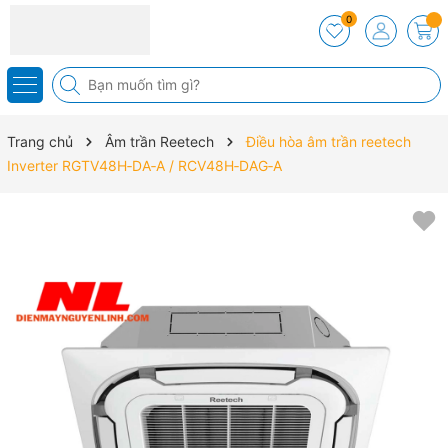
0
Trang chủ
Âm trần Reetech
Điều hòa âm trần reetech
Inverter RGTV48H‑DA‑A / RCV48H‑DAG‑A